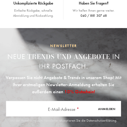
Unkomplizierte Rückgabe
Haben Sie Fragen?
Einfache Rückgabe, schnelle
Wir helfen Ihnen gerne weiter.
Abwicklung und Rückzahlung.
040 / 881 307 48
NEWSLETTER
NEUE
IN
TRENDS UND ANGEBOTE
IHR POSTFACH.
Verpassen Sie nicht Angebote & Trends in unserem Shop! Mit
Ihrer erstmaligen Newsletter-Anmeldung erhalten Sie
außerdem einen
10% Gutschein!
E-Mail-Adresse
*
ANMELDEN
Mit der Anmeldung zum Newsletter akzeptieren Sie die
Datenschutzerklärung
.