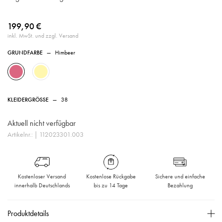
199,90 €
inkl. MwSt. und zzgl. Versand
GRUNDFARBE
—
Himbeer
KLEIDERGRÖSSE
—
38
Aktuell nicht verfügbar
Artikelnr.:
| 112023301.003
Kostenloser Versand
Kostenlose Rückgabe
Sichere und einfache
innerhalb Deutschlands
bis zu 14 Tage
Bezahlung
Produktdetails