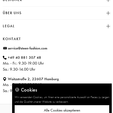
Click & Collect
INSIEME
ÜBER UNS
Häufige Fragen
CAMBIO
Versand
Historie
LEGAL
JUVIA
Bezahlung
Unser Store in Hamburg
SOSUE
Impressum
Rücksendung
KONTAKT
PARAJUMPERS
Datenschutz
service@steen-fashion.com
CANDICE COOPER
AGB
+49 40 881 307 48
+ Mehr Designer
Mo. - Fr.: 9.30-19.00 Uhr
Sa.: 9.30-14.00 Uhr
Waitzstraße 2, 22607 Hamburg
Mo. - Fr.: 9.30-19.00 Uhr
🍪 Cookies
Sa.: 9.30-14.00 Uhr
Wir verwenden Cookies, um Ihnen eine personalisierte Auswahl an Pieces zu zeigen
und die Qualität unserer Website zu verbessern.
Alle Cookies akzeptieren