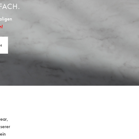
FACH.
aligen
n!
N
wear,
nserer
ein