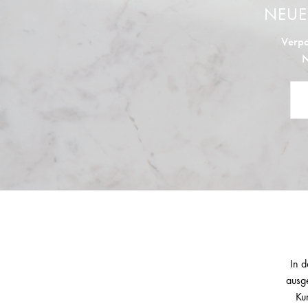
NEU
Verpa
N
In d
ausge
Ku