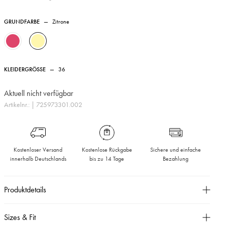
GRUNDFARBE
—
Zitrone
KLEIDERGRÖSSE
—
36
Aktuell nicht verfügbar
Artikelnr.:
| 725973301.002
Kostenloser Versand
Kostenlose Rückgabe
Sichere und einfache
innerhalb Deutschlands
bis zu 14 Tage
Bezahlung
Produktdetails
Kurze Jacke aus Cashmere mit einem Rundhalsausschnitt
Sizes & Fit