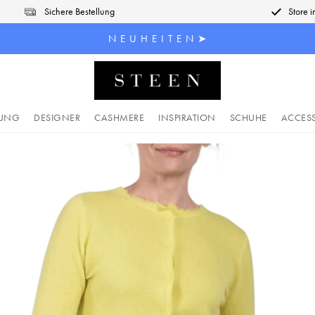
Sichere Bestellung
Store 
N E U H E I T E N ➤
DUNG
DESIGNER
CASHMERE
INSPIRATION
SCHUHE
ACCES