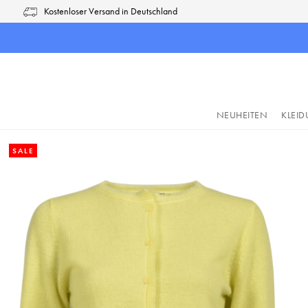
Kostenloser Versand in Deutschland
pringen
Zur Hauptnavigation springen
NEUHEITEN
KLEI
SALE