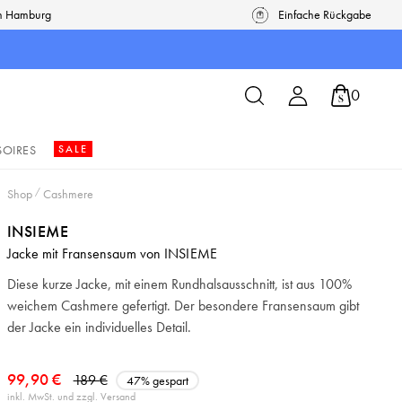
in Hamburg
Einfache Rückgabe
0
SOIRES
SALE
Shop
/
Cashmere
INSIEME
Jacke mit Fransensaum von INSIEME
Diese kurze Jacke, mit einem Rundhalsausschnitt, ist aus 100%
weichem Cashmere gefertigt. Der besondere Fransensaum gibt
der Jacke ein individuelles Detail.
99,90 €
189 €
47% gespart
inkl. MwSt. und zzgl. Versand