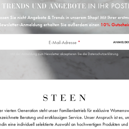
E
IN IHR POST
TRENDS UND ANGEBOTE
ssen Sie nicht Angebote & Trends in unserem Shop! Mit Ihrer erstm
ewsletter-Anmeldung erhalten Sie außerdem einen
10% Gutschei
E-Mail-Adresse
*
ANMELDE
Mit der Anmeldung zum Newsletter akzeptieren Sie die
Datenschutzerklärung
.
er vierten Generation steht unser Familienbetrieb für exklusive Womens
zeichnete Beratung und erstklassigen Service. Unser Anspruch ist es, u
ndin eine individuell selektierte Auswahl an hochwertigen Produkten und 