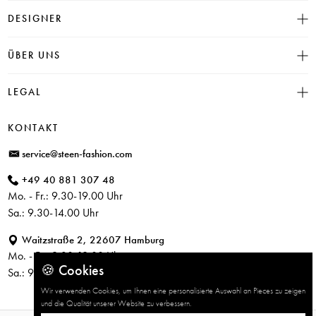
Größentabelle
DESIGNER
Click & Collect
INSIEME
ÜBER UNS
Häufige Fragen
CAMBIO
Versand
Historie
LEGAL
JUVIA
Bezahlung
Unser Store in Hamburg
SOSUE
Impressum
Rücksendung
KONTAKT
PARAJUMPERS
Datenschutz
service@steen-fashion.com
CANDICE COOPER
AGB
+49 40 881 307 48
+ Mehr Designer
Mo. - Fr.: 9.30-19.00 Uhr
Sa.: 9.30-14.00 Uhr
Waitzstraße 2, 22607 Hamburg
Mo. - Fr.: 9.30-19.00 Uhr
🍪 Cookies
Sa.: 9.30-14.00 Uhr
Wir verwenden Cookies, um Ihnen eine personalisierte Auswahl an Pieces zu zeigen
und die Qualität unserer Website zu verbessern.