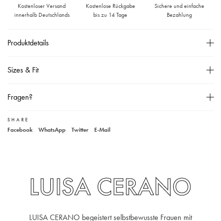
Kostenloser Versand
Kostenlose Rückgabe
Sichere und einfache
innerhalb Deutschlands
bis zu 14 Tage
Bezahlung
Produktdetails
Rundhalsausschnitt,
Sizes & Fit
Manschetten mit Knöpfen,
Reiverschluss am Rücken,
Größentabelle
Fragen?
Unser Model ist 178 cm groß und trägt Größe 36,
Material: 100% Viskose,
SHARE
Unser Kundenservice
Facebook
WhatsApp
Twitter
E-Mail
30° Wäsche,
+49 40 881 307 48
service@steen-fashion.com
Montag bis Freitag
von 9:30 bis 19:00 Uhr
Samstags
9:30 bis 14:00 Uhr
LUISA CERANO
LUISA CERANO begeistert selbstbewusste Frauen mit