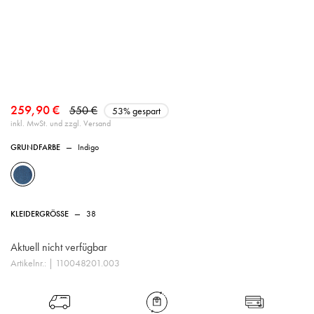
259,90 €
550 €
53% gespart
inkl. MwSt. und zzgl. Versand
GRUNDFARBE
—
Indigo
KLEIDERGRÖSSE
—
38
Aktuell nicht verfügbar
Artikelnr.:
| 110048201.003