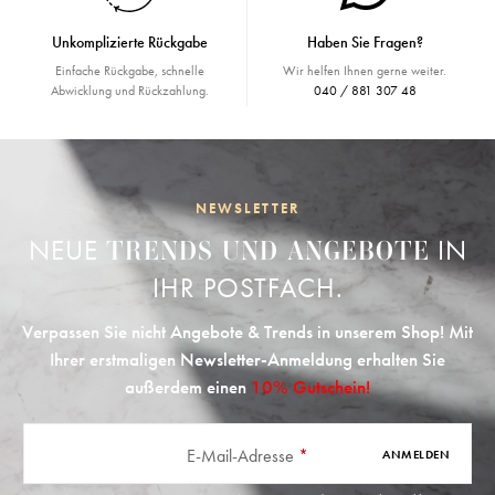
Unkomplizierte Rückgabe
Haben Sie Fragen?
Einfache Rückgabe, schnelle
Wir helfen Ihnen gerne weiter.
Abwicklung und Rückzahlung.
040 / 881 307 48
NEWSLETTER
NEUE
IN
TRENDS UND ANGEBOTE
IHR POSTFACH.
Verpassen Sie nicht Angebote & Trends in unserem Shop! Mit
Ihrer erstmaligen Newsletter-Anmeldung erhalten Sie
außerdem einen
10% Gutschein!
E-Mail-Adresse
*
ANMELDEN