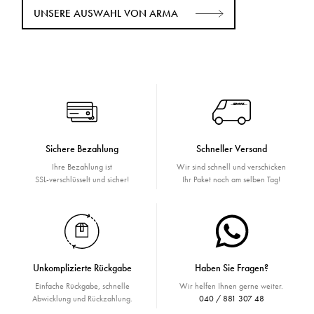
UNSERE AUSWAHL VON ARMA
Sichere Bezahlung
Schneller Versand
Ihre Bezahlung ist
Wir sind schnell und verschicken
SSL-verschlüsselt und sicher!
Ihr Paket noch am selben Tag!
Unkomplizierte Rückgabe
Haben Sie Fragen?
Einfache Rückgabe, schnelle
Wir helfen Ihnen gerne weiter.
Abwicklung und Rückzahlung.
040 / 881 307 48