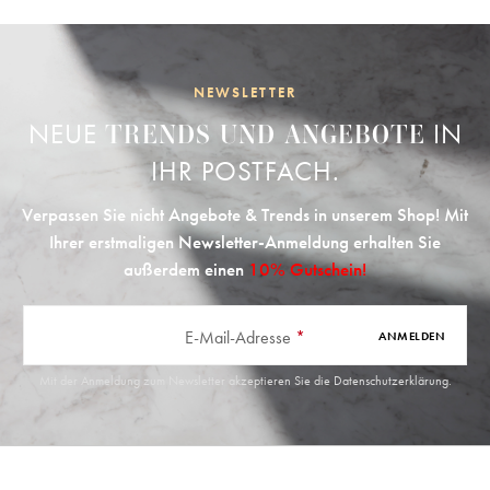
NEWSLETTER
NEUE
IN
TRENDS UND ANGEBOTE
IHR POSTFACH.
Verpassen Sie nicht Angebote & Trends in unserem Shop! Mit
Ihrer erstmaligen Newsletter-Anmeldung erhalten Sie
außerdem einen
10% Gutschein!
E-Mail-Adresse
*
ANMELDEN
Mit der Anmeldung zum Newsletter akzeptieren Sie die
Datenschutzerklärung
.