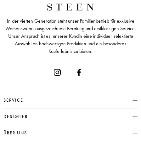
In der vierten Generation steht unser Familienbetrieb für exklusive
Womenswear, ausgezeichnete Beratung und erstklassigen Service.
Unser Anspruch ist es, unserer Kundin eine individuell selektierte
Auswahl an hochwertigen Produkten und ein besonderes
Kauferlebnis zu bieten.
SERVICE
Größentabelle
DESIGNER
Click & Collect
INSIEME
ÜBER UNS
Häufige Fragen
CAMBIO