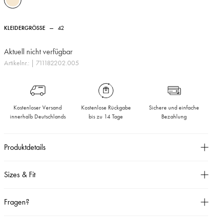
KLEIDERGRÖSSE
—
42
Aktuell nicht verfügbar
Artikelnr.:
| 711182202.005
Kostenloser Versand
Kostenlose Rückgabe
Sichere und einfache
innerhalb Deutschlands
bis zu 14 Tage
Bezahlung
Produktdetails
Ultra weicher Pullover aus luftig gestricktem Mohair-Mouliné in geripptem
Design mit Stehkragen und überschnittene Schultern. Highlight sind die
Sizes & Fit
durchgehende Streifen mit eingearbeiteten winzigen Pailletten und Glanzgarn.
Größentabelle
Fragen?
Weit geschnitten,
Überschnittene Schultern,