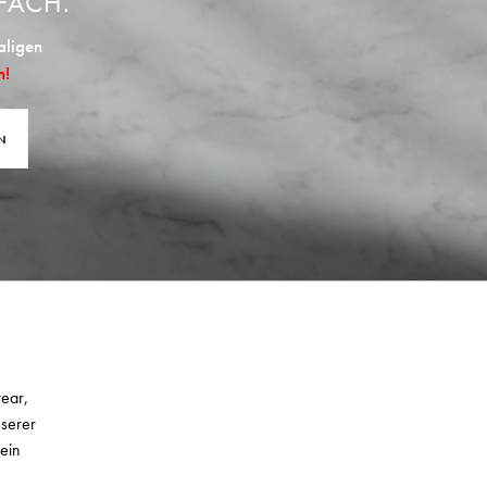
FACH.
aligen
n!
N
wear,
nserer
ein