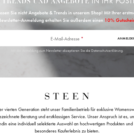
E
IN IHR POST
TRENDS UND ANGEBOTE
ssen Sie nicht Angebote & Trends in unserem Shop! Mit Ihrer erstm
ewsletter-Anmeldung erhalten Sie außerdem einen
10% Gutschei
E-Mail-Adresse
*
ANMELDE
Mit der Anmeldung zum Newsletter akzeptieren Sie die
Datenschutzerklärung
.
er vierten Generation steht unser Familienbetrieb für exklusive Womens
zeichnete Beratung und erstklassigen Service. Unser Anspruch ist es, u
ndin eine individuell selektierte Auswahl an hochwertigen Produkten und 
besonderes Kauferlebnis zu bieten.