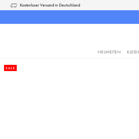
Kostenloser Versand in Deutschland
pringen
Zur Hauptnavigation springen
NEUHEITEN
KLEI
Bildergalerie überspringen
SALE