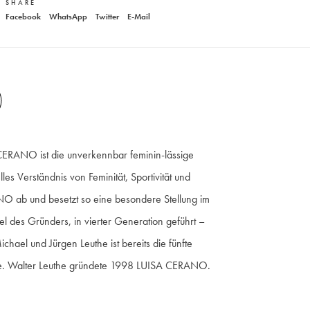
SHARE
Unser Kundenservice
Rippbund,
Facebook
WhatsApp
Twitter
E-Mail
+49 40 881 307 48
service@steen-fashion.com
Rippstrick,
Montag bis Freitag
von 9:30 bis 19:00 Uhr
Samstags
9:30 bis 14:00 Uhr
Stehkragen,
Unser Model ist 178 cm groß und trägt Größe 36,
O
Material: 45% Mohair, 36% Polyamid, 19% Wolle,
Handwäsche,
 CERANO ist die unverkennbar feminin-lässige
les Verständnis von Feminität, Sportivität und
NO ab und besetzt so eine besondere Stellung im
es Gründers, in vierter Generation geführt –
el und Jürgen Leuthe ist bereits die fünfte
the. Walter Leuthe gründete 1998 LUISA CERANO.