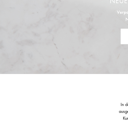
NEU
Verpa
N
In d
ausge
Ku