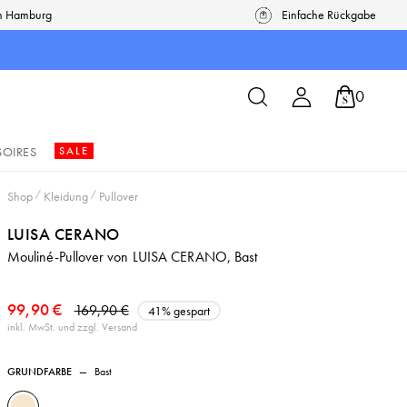
in Hamburg
Einfache Rückgabe
0
SOIRES
SALE
Shop
/
Kleidung
/
Pullover
LUISA CERANO
Mouliné-Pullover von LUISA CERANO, Bast
99,90 €
169,90 €
41% gespart
inkl. MwSt. und zzgl. Versand
GRUNDFARBE
—
Bast