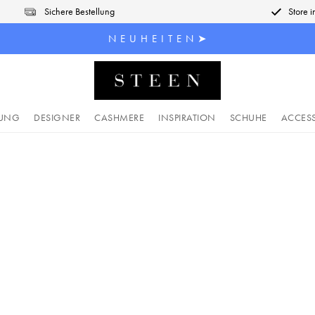
Sichere Bestellung
Store 
N E U H E I T E N ➤
DUNG
DESIGNER
CASHMERE
INSPIRATION
SCHUHE
ACCES