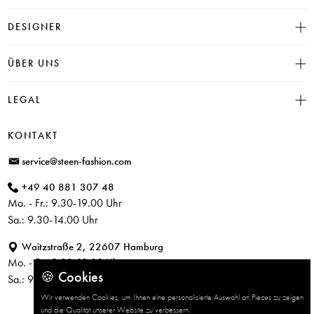
Größentabelle
DESIGNER
Click & Collect
INSIEME
ÜBER UNS
Häufige Fragen
CAMBIO
Versand
Historie
LEGAL
JUVIA
Bezahlung
Unser Store in Hamburg
SOSUE
Impressum
Rücksendung
KONTAKT
PARAJUMPERS
Datenschutz
service@steen-fashion.com
CANDICE COOPER
AGB
+49 40 881 307 48
+ Mehr Designer
Mo. - Fr.: 9.30-19.00 Uhr
Sa.: 9.30-14.00 Uhr
Waitzstraße 2, 22607 Hamburg
Mo. - Fr.: 9.30-19.00 Uhr
🍪 Cookies
Sa.: 9.30-14.00 Uhr
Wir verwenden Cookies, um Ihnen eine personalisierte Auswahl an Pieces zu zeigen
und die Qualität unserer Website zu verbessern.