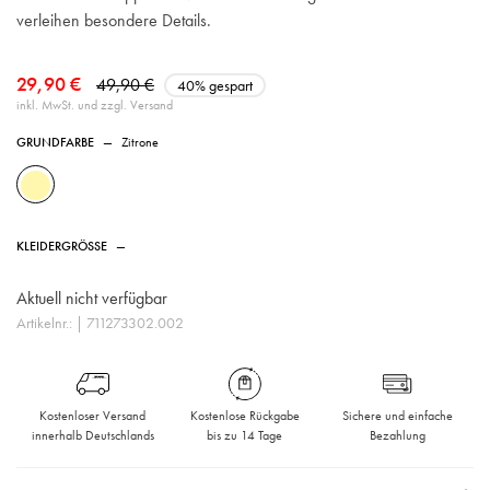
verleihen besondere Details.
29,90 €
49,90 €
40% gespart
inkl. MwSt. und zzgl. Versand
GRUNDFARBE
—
Zitrone
KLEIDERGRÖSSE
—
Aktuell nicht verfügbar
Artikelnr.:
| 711273302.002
Kostenloser Versand
Kostenlose Rückgabe
Sichere und einfache
innerhalb Deutschlands
bis zu 14 Tage
Bezahlung