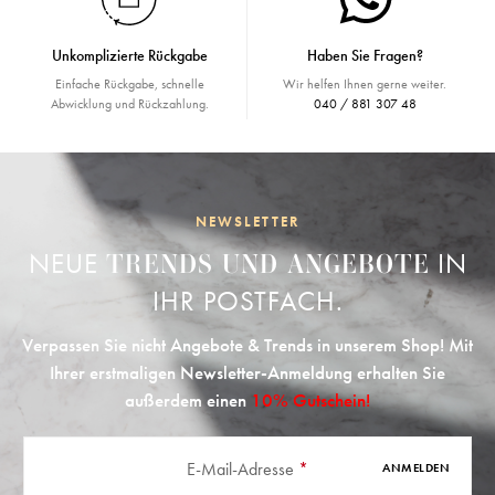
Unkomplizierte Rückgabe
Haben Sie Fragen?
Einfache Rückgabe, schnelle
Wir helfen Ihnen gerne weiter.
Abwicklung und Rückzahlung.
040 / 881 307 48
NEWSLETTER
NEUE
IN
TRENDS UND ANGEBOTE
IHR POSTFACH.
Verpassen Sie nicht Angebote & Trends in unserem Shop! Mit
Ihrer erstmaligen Newsletter-Anmeldung erhalten Sie
außerdem einen
10% Gutschein!
E-Mail-Adresse
*
ANMELDEN