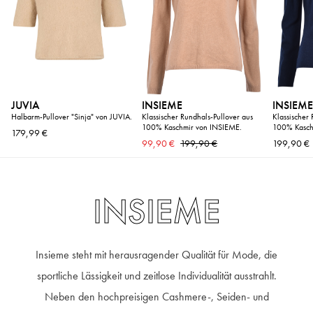
JUVIA
INSIEME
INSIEM
Halbarm-Pullover "Sinja" von JUVIA.
Klassischer Rundhals-Pullover aus
Klassischer
100% Kaschmir von INSIEME.
100% Kasch
179,99 €
99,90 €
199,90 €
199,90 €
INSIEME
Insieme steht mit herausragender Qualität für Mode, die
sportliche Lässigkeit und zeitlose Individualität ausstrahlt.
Neben den hochpreisigen Cashmere-, Seiden- und