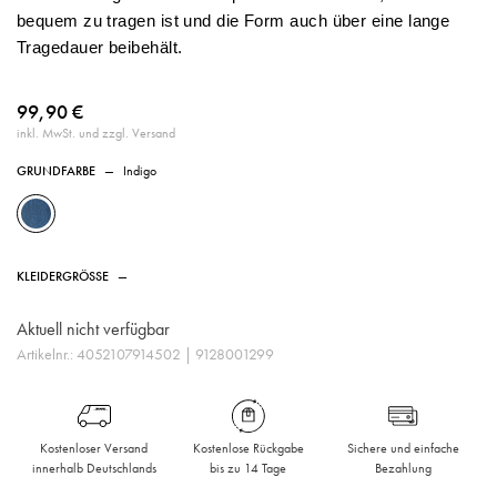
bequem zu tragen ist und die Form auch über eine lange
Tragedauer beibehält.
99,90 €
inkl. MwSt. und zzgl. Versand
GRUNDFARBE
—
Indigo
KLEIDERGRÖSSE
—
Aktuell nicht verfügbar
Artikelnr.:
4052107914502
| 9128001299
Kostenloser Versand
Kostenlose Rückgabe
Sichere und einfache
innerhalb Deutschlands
bis zu 14 Tage
Bezahlung