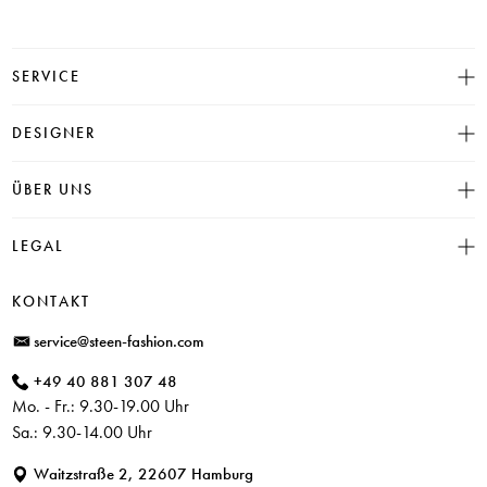
SERVICE
Größentabelle
DESIGNER
Click & Collect
INSIEME
ÜBER UNS
Häufige Fragen
CAMBIO
Versand
Historie
LEGAL
JUVIA
Bezahlung
Unser Store in Hamburg
SOSUE
Impressum
Rücksendung
KONTAKT
PARAJUMPERS
Datenschutz
service@steen-fashion.com
CANDICE COOPER
AGB
+49 40 881 307 48
+ Mehr Designer
Mo. - Fr.: 9.30-19.00 Uhr
Sa.: 9.30-14.00 Uhr
Waitzstraße 2, 22607 Hamburg