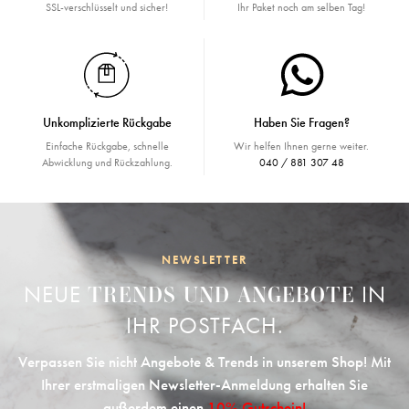
SSL-verschlüsselt und sicher!
Ihr Paket noch am selben Tag!
Unkomplizierte Rückgabe
Haben Sie Fragen?
Einfache Rückgabe, schnelle
Wir helfen Ihnen gerne weiter.
Abwicklung und Rückzahlung.
040 / 881 307 48
NEWSLETTER
NEUE
IN
TRENDS UND ANGEBOTE
IHR POSTFACH.
Verpassen Sie nicht Angebote & Trends in unserem Shop! Mit
Ihrer erstmaligen Newsletter-Anmeldung erhalten Sie
außerdem einen
10% Gutschein!