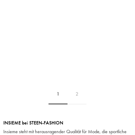
INSIEME
INSIEME
Cardigan mit Lochstrick und 3 Knöpfen
von INSIEME
Cardigan mit Lochstrick und 3 Knöpfen
von INSIEME
99,90 €
199,90 €
99,90 €
199,90 €
Seite
Seite
1
2
INSIEME
bei STEEN-FASHION
Insieme steht mit herausragender Qualität für Mode, die sportliche