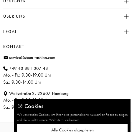
DESIGNER
Click & Collect
INSIEME
ÜBER UNS
Häufige Fragen
CAMBIO
Versand
Historie
LEGAL
JUVIA
Bezahlung
Unser Store in Hamburg
SOSUE
Impressum
Rücksendung
KONTAKT
PARAJUMPERS
Datenschutz
service@steen-fashion.com
CANDICE COOPER
AGB
+49 40 881 307 48
+ Mehr Designer
Mo. - Fr.: 9.30-19.00 Uhr
Sa.: 9.30-14.00 Uhr
Waitzstraße 2, 22607 Hamburg
Mo. - Fr.: 9.30-19.00 Uhr
🍪 Cookies
Sa.: 9.30-14.00 Uhr
Wir verwenden Cookies, um Ihnen eine personalisierte Auswahl an Pieces zu zeigen
und die Qualität unserer Website zu verbessern.
Alle Cookies akzeptieren