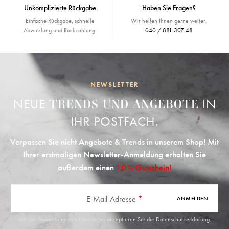
Unkomplizierte Rückgabe
Haben Sie Fragen?
Einfache Rückgabe, schnelle
Wir helfen Ihnen gerne weiter.
Abwicklung und Rückzahlung.
040 / 881 307 48
NEWSLETTER
NEUE
IN
TRENDS UND ANGEBOTE
IHR POSTFACH.
Verpassen Sie nicht Angebote & Trends in unserem Shop! Mit
Ihrer erstmaligen Newsletter-Anmeldung erhalten Sie
außerdem einen
10% Gutschein!
E-Mail-Adresse
*
ANMELDEN
Mit der Anmeldung zum Newsletter akzeptieren Sie die
Datenschutzerklärung
.