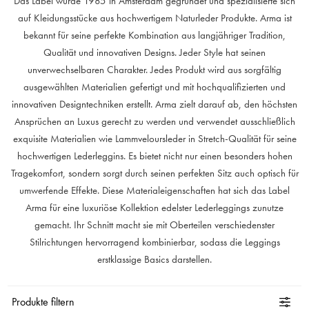
Das Label wurde 1985 in Amsterdam gegründet und spezialisierte sich
auf Kleidungsstücke aus hochwertigem Naturleder Produkte. Arma ist
bekannt für seine perfekte Kombination aus langjähriger Tradition,
Qualität und innovativen Designs. Jeder Style hat seinen
unverwechselbaren Charakter. Jedes Produkt wird aus sorgfältig
ausgewählten Materialien gefertigt und mit hochqualifizierten und
innovativen Designtechniken erstellt. Arma zielt darauf ab, den höchsten
Ansprüchen an Luxus gerecht zu werden und verwendet ausschließlich
exquisite Materialien wie Lammveloursleder in Stretch-Qualität für seine
hochwertigen Lederleggins. Es bietet nicht nur einen besonders hohen
Tragekomfort, sondern sorgt durch seinen perfekten Sitz auch optisch für
umwerfende Effekte. Diese Materialeigenschaften hat sich das Label
Arma für eine luxuriöse Kollektion edelster Lederleggings zunutze
gemacht. Ihr Schnitt macht sie mit Oberteilen verschiedenster
Stilrichtungen hervorragend kombinierbar, sodass die Leggings
erstklassige Basics darstellen.
Produkte filtern