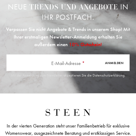
NEUE
IN
TRENDS UND ANGEBOTE
IHR POSTFACH.
Verpassen Sie nicht Angebote & Trends in unserem Shop! Mit
Ihrer erstmaligen Newsletter-Anmeldung erhalten Sie
außerdem einen
10% Gutschein!
E-Mail-Adresse
*
ANMELDEN
Mit der Anmeldung zum Newsletter akzeptieren Sie die
Datenschutzerklärung
.
In der vierten Generation steht unser Familienbetrieb für exklusive
Womenswear, ausgezeichnete Beratung und erstklassigen Service.