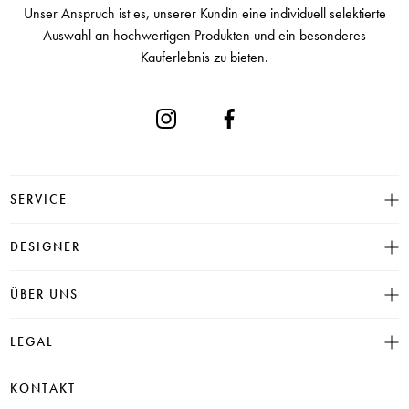
Unser Anspruch ist es, unserer Kundin eine individuell selektierte
Auswahl an hochwertigen Produkten und ein besonderes
Kauferlebnis zu bieten.
SERVICE
Größentabelle
DESIGNER
Click & Collect
INSIEME
ÜBER UNS
Häufige Fragen
CAMBIO
Versand
Historie
LEGAL
JUVIA
Bezahlung
Unser Store in Hamburg
SOSUE
Impressum
Rücksendung
KONTAKT
PARAJUMPERS