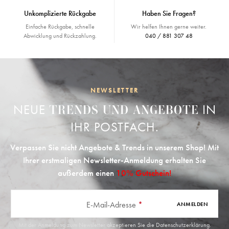
Unkomplizierte Rückgabe
Haben Sie Fragen?
Einfache Rückgabe, schnelle
Wir helfen Ihnen gerne weiter.
Abwicklung und Rückzahlung.
040 / 881 307 48
NEWSLETTER
NEUE
IN
TRENDS UND ANGEBOTE
IHR POSTFACH.
Verpassen Sie nicht Angebote & Trends in unserem Shop! Mit
Ihrer erstmaligen Newsletter-Anmeldung erhalten Sie
außerdem einen
10% Gutschein!
E-Mail-Adresse
*
ANMELDEN
Mit der Anmeldung zum Newsletter akzeptieren Sie die
Datenschutzerklärung
.