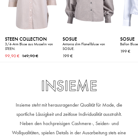
STEEN COLLECTION
SOSUE
SOSUE
3/4-Arm Bluse aus Musselin von
Antonia slim Flanellbluse von
Ballon Blus
STEEN.
SOSUE.
199 €
99,90 €
149,90 €
199 €
INSIEME
Insieme steht mit herausragender Qualität für Mode, die
sportliche Lässigkeit und zeitlose Individualität ausstrahlt.
Neben den hochpreisigen Cashmere-, Seiden- und
Wollqualitäten, spielen Details in der Ausarbeitung stets eine