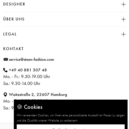
Größentabelle
DESIGNER
Click & Collect
INSIEME
ÜBER UNS
Häufige Fragen
CAMBIO
Versand
Historie
LEGAL
JUVIA
Bezahlung
Unser Store in Hamburg
SOSUE
Impressum
Rücksendung
KONTAKT
PARAJUMPERS
Datenschutz
service@steen-fashion.com
CANDICE COOPER
AGB
+49 40 881 307 48
+ Mehr Designer
Mo. - Fr.: 9.30-19.00 Uhr
Sa.: 9.30-14.00 Uhr
Waitzstraße 2, 22607 Hamburg
Mo. - Fr.: 9.30-19.00 Uhr
🍪 Cookies
Sa.: 9.30-14.00 Uhr
Wir verwenden Cookies, um Ihnen eine personalisierte Auswahl an Pieces zu zeigen
und die Qualität unserer Website zu verbessern.