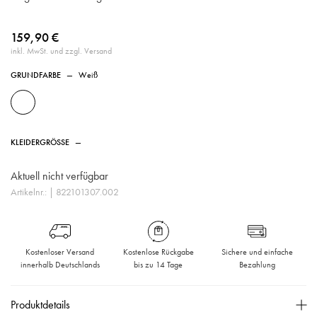
159,90 €
inkl. MwSt. und zzgl. Versand
GRUNDFARBE
—
Weiß
KLEIDERGRÖSSE
—
Aktuell nicht verfügbar
Artikelnr.:
| 822101307.002
Kostenloser Versand
Kostenlose Rückgabe
Sichere und einfache
innerhalb Deutschlands
bis zu 14 Tage
Bezahlung
Produktdetails