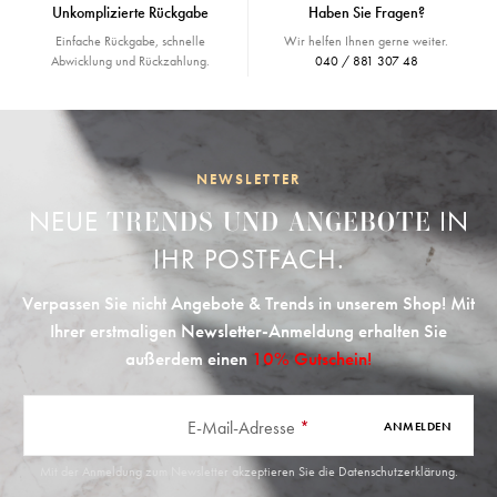
Unkomplizierte Rückgabe
Haben Sie Fragen?
Einfache Rückgabe, schnelle
Wir helfen Ihnen gerne weiter.
Abwicklung und Rückzahlung.
040 / 881 307 48
NEWSLETTER
NEUE
IN
TRENDS UND ANGEBOTE
IHR POSTFACH.
Verpassen Sie nicht Angebote & Trends in unserem Shop! Mit
Ihrer erstmaligen Newsletter-Anmeldung erhalten Sie
außerdem einen
10% Gutschein!
E-Mail-Adresse
*
ANMELDEN
Mit der Anmeldung zum Newsletter akzeptieren Sie die
Datenschutzerklärung
.