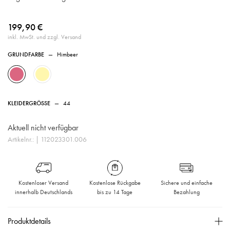
199,90 €
inkl. MwSt. und zzgl. Versand
GRUNDFARBE
—
Himbeer
KLEIDERGRÖSSE
—
44
Aktuell nicht verfügbar
Artikelnr.:
| 112023301.006
Kostenloser Versand
Kostenlose Rückgabe
Sichere und einfache
innerhalb Deutschlands
bis zu 14 Tage
Bezahlung
Produktdetails