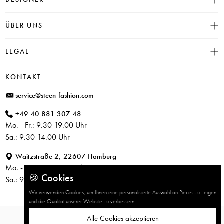
Click & Collect
INSIEME
ÜBER UNS
Häufige Fragen
CAMBIO
Versand
Historie
LEGAL
JUVIA
Bezahlung
Unser Store in Hamburg
SOSUE
Impressum
Rücksendung
KONTAKT
PARAJUMPERS
Datenschutz
service@steen-fashion.com
CANDICE COOPER
AGB
+49 40 881 307 48
+ Mehr Designer
Mo. - Fr.: 9.30-19.00 Uhr
Sa.: 9.30-14.00 Uhr
Waitzstraße 2, 22607 Hamburg
Mo. - Fr.: 9.30-19.00 Uhr
🍪 Cookies
Sa.: 9.30-14.00 Uhr
Wir verwenden Cookies, um Ihnen eine personalisierte Auswahl an Pieces zu zeigen
und die Qualität unserer Website zu verbessern.
Alle Cookies akzeptieren