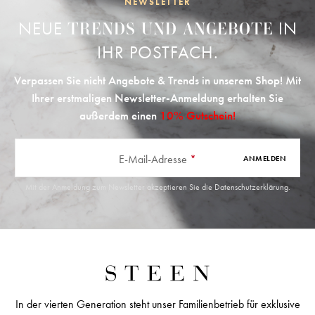
NEWSLETTER
NEUE
IN
TRENDS UND ANGEBOTE
IHR POSTFACH.
Verpassen Sie nicht Angebote & Trends in unserem Shop! Mit
Ihrer erstmaligen Newsletter-Anmeldung erhalten Sie
außerdem einen
10% Gutschein!
E-Mail-Adresse
*
ANMELDEN
Mit der Anmeldung zum Newsletter akzeptieren Sie die
Datenschutzerklärung
.
In der vierten Generation steht unser Familienbetrieb für exklusive