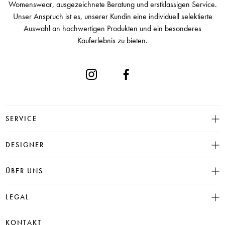
Womenswear, ausgezeichnete Beratung und erstklassigen Service.
Unser Anspruch ist es, unserer Kundin eine individuell selektierte
Auswahl an hochwertigen Produkten und ein besonderes
Kauferlebnis zu bieten.
SERVICE
Größentabelle
DESIGNER
Click & Collect
INSIEME
ÜBER UNS
Häufige Fragen
CAMBIO
Versand
Historie
LEGAL
JUVIA
Bezahlung
Unser Store in Hamburg
SOSUE
Impressum
Rücksendung
KONTAKT