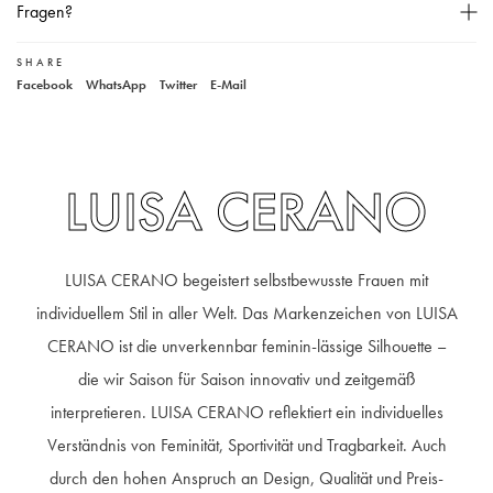
Das Model ist 178 cm groß und trägt Größe 36,
Fragen?
Material Vorderseite: 69% Acetat, 31% Seide,
SHARE
Unser Kundenservice
Material Rückseite: 100% Viskose,
Facebook
WhatsApp
Twitter
E-Mail
Handwäsche,
+49 40 881 307 48
service@steen-fashion.com
Montag bis Freitag
von 9:30 bis 19:00 Uhr
Samstags
9:30 bis 14:00 Uhr
LUISA CERANO
LUISA CERANO begeistert selbstbewusste Frauen mit
individuellem Stil in aller Welt. Das Markenzeichen von LUISA
CERANO ist die unverkennbar feminin-lässige Silhouette –
die wir Saison für Saison innovativ und zeitgemäß
interpretieren. LUISA CERANO reflektiert ein individuelles
Verständnis von Feminität, Sportivität und Tragbarkeit. Auch
durch den hohen Anspruch an Design, Qualität und Preis-