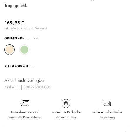
Tragegefühl.
169,95 €
inkl. MwSt. und zzgl. Versand
GRUNDFARBE
—
Bast
KLEIDERGRÖSSE
—
Aktuell nicht verfügbar
Artikelnr.:
| 500295301.006
Kostenloser Versand
Kostenlose Rückgabe
Sichere und einfache
innerhalb Deutschlands
bis zu 14 Tage
Bezahlung