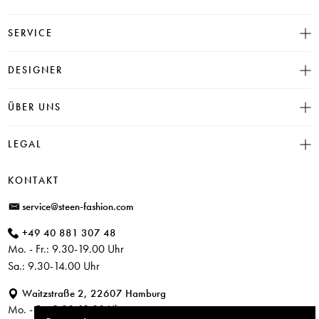
SERVICE
Größentabelle
DESIGNER
Click & Collect
INSIEME
ÜBER UNS
Häufige Fragen
CAMBIO
Versand
Historie
LEGAL
JUVIA
Bezahlung
Unser Store in Hamburg
SOSUE
Impressum
Rücksendung
KONTAKT
PARAJUMPERS
Datenschutz
service@steen-fashion.com
CANDICE COOPER
AGB
+49 40 881 307 48
+ Mehr Designer
Mo. - Fr.: 9.30-19.00 Uhr
Sa.: 9.30-14.00 Uhr
Waitzstraße 2, 22607 Hamburg
Mo. - Fr.: 9.30-19.00 Uhr