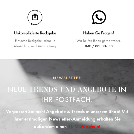
Unkomplizierte Rückgabe
Haben Sie Fragen?
Einfache Rückgabe, schnelle
Wir helfen Ihnen gerne weiter.
Abwicklung und Rückzahlung.
040 / 881 307 48
NEWSLETTER
NEUE
IN
TRENDS UND ANGEBOTE
IHR POSTFACH.
Verpassen Sie nicht Angebote & Trends in unserem Shop! Mit
Ihrer erstmaligen Newsletter-Anmeldung erhalten Sie
außerdem einen
10% Gutschein!