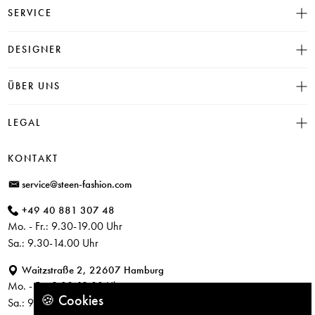
SERVICE
Größentabelle
DESIGNER
Click & Collect
INSIEME
ÜBER UNS
Häufige Fragen
CAMBIO
Versand
Historie
LEGAL
JUVIA
Bezahlung
Unser Store in Hamburg
SOSUE
Impressum
Rücksendung
KONTAKT
PARAJUMPERS
Datenschutz
service@steen-fashion.com
CANDICE COOPER
AGB
+49 40 881 307 48
+ Mehr Designer
Mo. - Fr.: 9.30-19.00 Uhr
Sa.: 9.30-14.00 Uhr
Waitzstraße 2, 22607 Hamburg
Mo. - Fr.: 9.30-19.00 Uhr
🍪 Cookies
Sa.: 9.30-14.00 Uhr