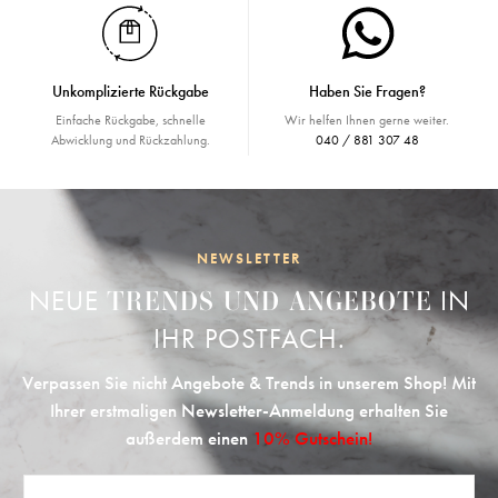
Unkomplizierte Rückgabe
Haben Sie Fragen?
Einfache Rückgabe, schnelle
Wir helfen Ihnen gerne weiter.
Abwicklung und Rückzahlung.
040 / 881 307 48
NEWSLETTER
NEUE
IN
TRENDS UND ANGEBOTE
IHR POSTFACH.
Verpassen Sie nicht Angebote & Trends in unserem Shop! Mit
Ihrer erstmaligen Newsletter-Anmeldung erhalten Sie
außerdem einen
10% Gutschein!