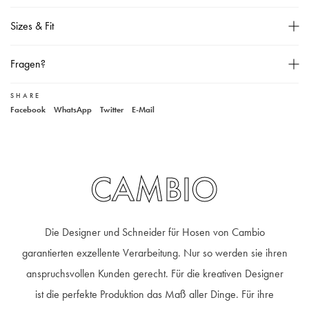
Schmal zulaufendes Bein,
Sizes & Fit
Zwei Eingrifftaschen,
Bügelfalten,
Größentabelle
Fragen?
Bund mit Tunnelzug,
Knopf, Haken- und Reißverschluss,
SHARE
Unser Kundenservice
Facebook
WhatsApp
Twitter
E-Mail
Zwei angedeutete Paspeltaschen am Gesäß,
+49 40 881 307 48
service@steen-fashion.com
Unser Model ist 178 cm groß und trägt Größe 36,
Montag bis Freitag
von 9:30 bis 19:00 Uhr
Samstags
9:30 bis 14:00 Uhr
Material: 69% Polyamid, 28% Wolle, 3% Elasthan,
Handwäsche,
CAMBIO
Die Designer und Schneider für Hosen von Cambio
garantierten exzellente Verarbeitung. Nur so werden sie ihren
anspruchsvollen Kunden gerecht. Für die kreativen Designer
ist die perfekte Produktion das Maß aller Dinge. Für ihre