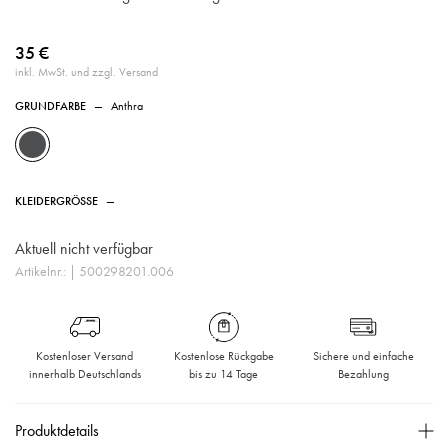
35 €
inkl. MwSt. und zzgl. Versand
GRUNDFARBE
—
Anthra
KLEIDERGRÖSSE
—
Aktuell nicht verfügbar
Artikelnr.:
| 500298201.006
Kostenloser Versand
Kostenlose Rückgabe
Sichere und einfache
innerhalb Deutschlands
bis zu 14 Tage
Bezahlung
Produktdetails