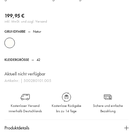
199,95 €
inkl. MwSt. und zzgl. Versand
GRUNDFARBE
—
Natur
KLEIDERGRÖSSE
—
42
Aktuell nicht verfügbar
Artikelnr.:
| 500280101.005
Kostenloser Versand
Kostenlose Rückgabe
Sichere und einfache
innerhalb Deutschlands
bis zu 14 Tage
Bezahlung
Produktdetails