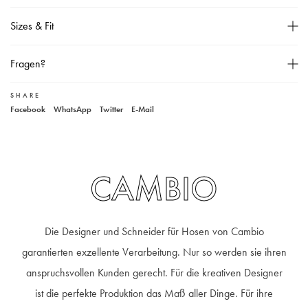
Mittlere Leibhöhe,
Sizes & Fit
Gerade geschnitten,
Verkürztes Bein,
Größentabelle
Fragen?
Knopf- und Reißverschluss,
Bügelfalten,
SHARE
Unser Kundenservice
Facebook
WhatsApp
Twitter
E-Mail
Zwei Gesäßtaschen,
+49 40 881 307 48
service@steen-fashion.com
Zwei Eingrifftaschen mit dem Logo in gold verziert,
Montag bis Freitag
von 9:30 bis 19:00 Uhr
Samstags
9:30 bis 14:00 Uhr
Unser Model ist 180 cm groß und trägt Größe 36,
Material: 97% Baumwolle, 3% Elasthan,
CAMBIO
30° Wäsche,
Die Designer und Schneider für Hosen von Cambio
garantierten exzellente Verarbeitung. Nur so werden sie ihren
anspruchsvollen Kunden gerecht. Für die kreativen Designer
ist die perfekte Produktion das Maß aller Dinge. Für ihre