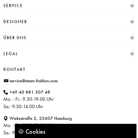
SERVICE
Größentabelle
DESIGNER
Click & Collect
INSIEME
ÜBER UNS
Häufige Fragen
CAMBIO
Versand
Historie
LEGAL
JUVIA
Bezahlung
Unser Store in Hamburg
SOSUE
Impressum
Rücksendung
KONTAKT
PARAJUMPERS
Datenschutz
service@steen-fashion.com
CANDICE COOPER
AGB
+49 40 881 307 48
+ Mehr Designer
Mo. - Fr.: 9.30-19.00 Uhr
Sa.: 9.30-14.00 Uhr
Waitzstraße 2, 22607 Hamburg
Mo. - Fr.: 9.30-19.00 Uhr
🍪 Cookies
Sa.: 9.30-14.00 Uhr