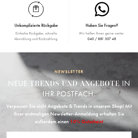
Unkomplizierte Rückgabe
Haben Sie Fragen?
Einfache Rückgabe, schnelle
Wir helfen Ihnen gerne weiter.
Abwicklung und Rückzahlung.
040 / 881 307 48
NEWSLETTER
NEUE
IN
TRENDS UND ANGEBOTE
IHR POSTFACH.
Verpassen Sie nicht Angebote & Trends in unserem Shop! Mit
Ihrer erstmaligen Newsletter-Anmeldung erhalten Sie
außerdem einen
10% Gutschein!