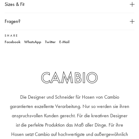
Sizes & Fit
Hohe Leibhöhe,
5-Pocket-Stil,
Größentabelle
Fragen?
Gürtelschlaufen,
Unser Model ist 182 cm groß und trägt Größe 36,
SHARE
Unser Kundenservice
Facebook
WhatsApp
Twitter
E-Mail
Material: 50% Polyamid, 50% Polyurethan,
+49 40 881 307 48
service@steen-fashion.com
Handwäsche,
Montag bis Freitag
von 9:30 bis 19:00 Uhr
Samstags
9:30 bis 14:00 Uhr
CAMBIO
Die Designer und Schneider für Hosen von Cambio
garantierten exzellente Verarbeitung. Nur so werden sie ihren
anspruchsvollen Kunden gerecht. Für die kreativen Designer
ist die perfekte Produktion das Maß aller Dinge. Für ihre
Hosen setzt Cambio auf hochwertigste und außergewöhnlich