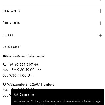
Größentabelle
DESIGNER
Click & Collect
INSIEME
ÜBER UNS
Häufige Fragen
CAMBIO
Versand
Historie
LEGAL
JUVIA
Bezahlung
Unser Store in Hamburg
SOSUE
Impressum
Rücksendung
KONTAKT
PARAJUMPERS
Datenschutz
service@steen-fashion.com
CANDICE COOPER
AGB
+49 40 881 307 48
+ Mehr Designer
Mo. - Fr.: 9.30-19.00 Uhr
Sa.: 9.30-14.00 Uhr
Waitzstraße 2, 22607 Hamburg
Mo. - Fr.: 9.30-19.00 Uhr
🍪 Cookies
Sa.: 9.30-14.00 Uhr
Wir verwenden Cookies, um Ihnen eine personalisierte Auswahl an Pieces zu zeigen