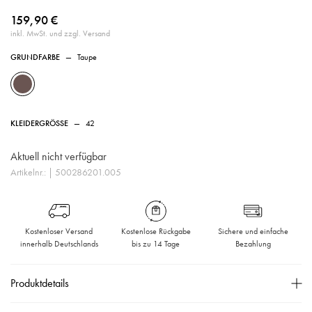
159,90 €
inkl. MwSt. und zzgl. Versand
GRUNDFARBE
—
Taupe
KLEIDERGRÖSSE
—
42
Aktuell nicht verfügbar
Artikelnr.:
| 500286201.005
Kostenloser Versand
Kostenlose Rückgabe
Sichere und einfache
innerhalb Deutschlands
bis zu 14 Tage
Bezahlung
Produktdetails
Schmal zulaufendes Bein,