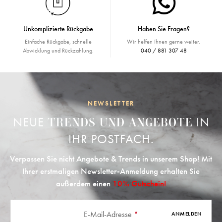
Unkomplizierte Rückgabe
Haben Sie Fragen?
Einfache Rückgabe, schnelle
Wir helfen Ihnen gerne weiter.
Abwicklung und Rückzahlung.
040 / 881 307 48
NEWSLETTER
NEUE
IN
TRENDS UND ANGEBOTE
IHR POSTFACH.
Verpassen Sie nicht Angebote & Trends in unserem Shop! Mit
Ihrer erstmaligen Newsletter-Anmeldung erhalten Sie
außerdem einen
10% Gutschein!
E-Mail-Adresse
*
ANMELDEN