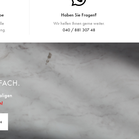
be
Haben Sie Fragen?
lle
Wir helfen Ihnen gerne weiter.
ng.
040 / 881 307 48
FACH.
aligen
n!
N