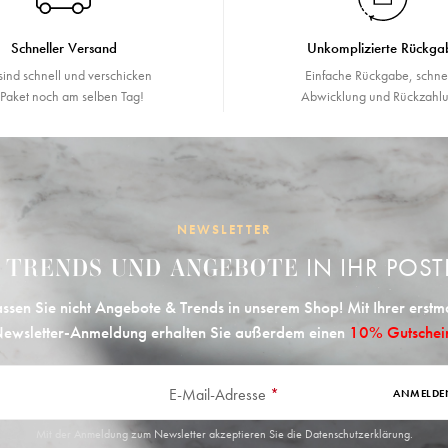
Schneller Versand
Unkomplizierte Rückga
sind schnell und verschicken
Einfache Rückgabe, schne
r Paket noch am selben Tag!
Abwicklung und Rückzahlu
NEWSLETTER
E
IN IHR POST
TRENDS UND ANGEBOTE
ssen Sie nicht Angebote & Trends in unserem Shop! Mit Ihrer erstm
ewsletter-Anmeldung erhalten Sie außerdem einen
10% Gutschei
E-Mail-Adresse
*
ANMELDE
Mit der Anmeldung zum Newsletter akzeptieren Sie die
Datenschutzerklärung
.