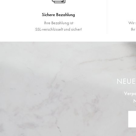
Sichere Bezahlung
Ihre Bezahlung ist
Wir 
SSL-verschlüsselt und sicher!
Ih
NEU
Verpa
N