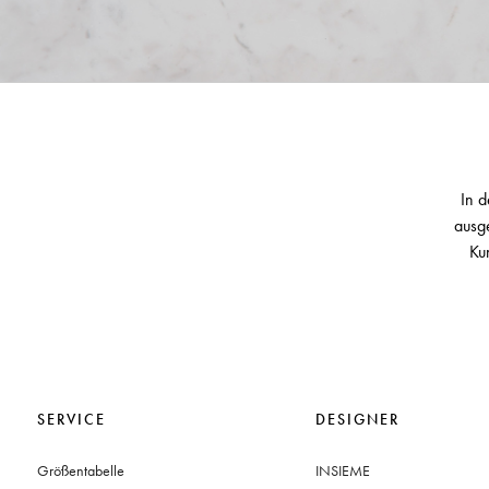
In d
ausge
Ku
SERVICE
DESIGNER
Größentabelle
INSIEME