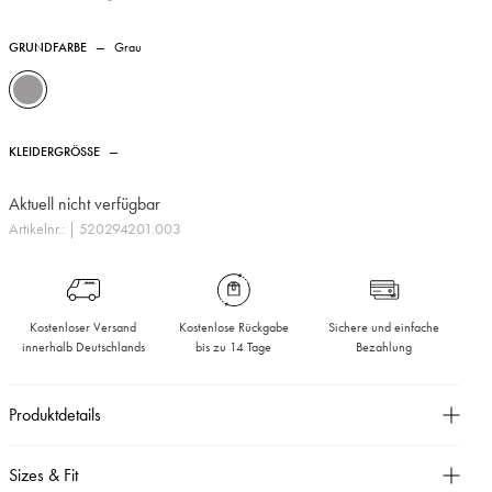
GRUNDFARBE
—
Grau
KLEIDERGRÖSSE
—
Aktuell nicht verfügbar
Artikelnr.:
| 520294201.003
Kostenloser Versand
Kostenlose Rückgabe
Sichere und einfache
innerhalb Deutschlands
bis zu 14 Tage
Bezahlung
Produktdetails
Schmale Passform,
Sizes & Fit
Verkürztes Bein,