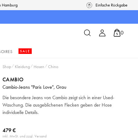
in Hamburg
Einfache Rückgabe
0
SOIRES
SALE
Shop
/
Kleidung
/
Hosen
/
Chino
CAMBIO
Cambio-Jeans "Paris Love", Grau
Die besondere Jeans von Cambio zeigt sich in einer Used-
Waschung. Die ausgeblichenen Flecken geben der Hose
individuelle Details.
479 €
inkl. MwSt. und zzgl. Versand