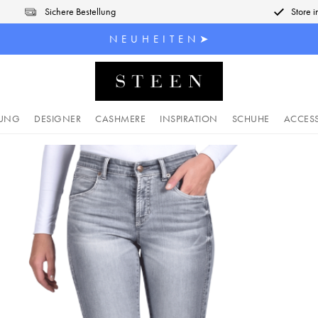
Sichere Bestellung
Store 
N E U H E I T E N ➤
DUNG
DESIGNER
CASHMERE
INSPIRATION
SCHUHE
ACCES