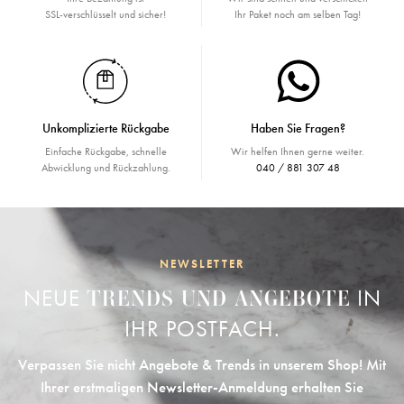
SSL-verschlüsselt und sicher!
Ihr Paket noch am selben Tag!
Unkomplizierte Rückgabe
Haben Sie Fragen?
Einfache Rückgabe, schnelle
Wir helfen Ihnen gerne weiter.
Abwicklung und Rückzahlung.
040 / 881 307 48
NEWSLETTER
NEUE
IN
TRENDS UND ANGEBOTE
IHR POSTFACH.
Verpassen Sie nicht Angebote & Trends in unserem Shop! Mit
Ihrer erstmaligen Newsletter-Anmeldung erhalten Sie