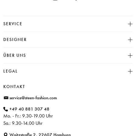
SERVICE
Größentabelle
DESIGNER
Click & Collect
INSIEME
ÜBER UNS
Häufige Fragen
CAMBIO
Versand
Historie
LEGAL
JUVIA
Bezahlung
Unser Store in Hamburg
SOSUE
Impressum
Rücksendung
KONTAKT
PARAJUMPERS
Datenschutz
service@steen-fashion.com
CANDICE COOPER
AGB
+49 40 881 307 48
+ Mehr Designer
Mo. - Fr.: 9.30-19.00 Uhr
Sa.: 9.30-14.00 Uhr
Waitzstraße 2, 22607 Hamburg