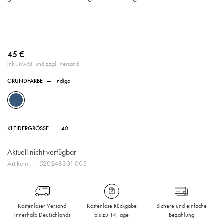
45 €
inkl. MwSt. und zzgl. Versand
GRUNDFARBE
—
Indigo
KLEIDERGRÖSSE
—
40
Aktuell nicht verfügbar
Artikelnr.:
| 520248301.005
Kostenloser Versand
Kostenlose Rückgabe
Sichere und einfache
innerhalb Deutschlands
bis zu 14 Tage
Bezahlung