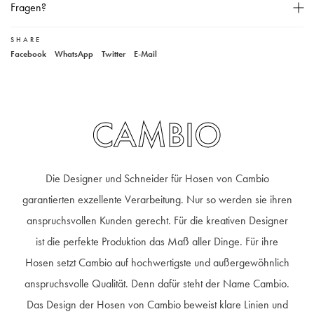
Fragen?
Gerade geschnitten,
Verlängertes Bein,
SHARE
Unser Kundenservice
Knopf- und Reißverschluss,
Facebook
WhatsApp
Twitter
E-Mail
+49 40 881 307 48
service@steen-fashion.com
5-Pocket-Stil,
Montag bis Freitag
von 9:30 bis 19:00 Uhr
Samstags
9:30 bis 14:00 Uhr
Unser Model ist 182 cm groß und trägt Größe 36,
Material: 92% Baumwolle, 6% Elastomultiester, 2% Elasthan,
CAMBIO
30° Wäsche,
Die Designer und Schneider für Hosen von Cambio
garantierten exzellente Verarbeitung. Nur so werden sie ihren
anspruchsvollen Kunden gerecht. Für die kreativen Designer
ist die perfekte Produktion das Maß aller Dinge. Für ihre
Hosen setzt Cambio auf hochwertigste und außergewöhnlich
anspruchsvolle Qualität. Denn dafür steht der Name Cambio.
Das Design der Hosen von Cambio beweist klare Linien und