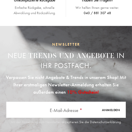
Unkomplizierte Rückgabe
Haben Sie Fragen?
Einfache Rückgabe, schnelle
Wir helfen Ihnen gerne weiter.
Abwicklung und Rückzahlung.
040 / 881 307 48
NEWSLETTER
NEUE
IN
TRENDS UND ANGEBOTE
IHR POSTFACH.
Verpassen Sie nicht Angebote & Trends in unserem Shop! Mit
Ihrer erstmaligen Newsletter-Anmeldung erhalten Sie
außerdem einen
10% Gutschein!
E-Mail-Adresse
*
ANMELDEN
Mit der Anmeldung zum Newsletter akzeptieren Sie die
Datenschutzerklärung
.