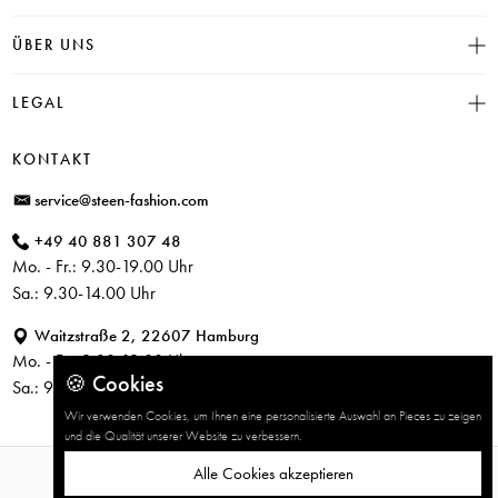
Click & Collect
INSIEME
ÜBER UNS
Häufige Fragen
CAMBIO
Versand
Historie
LEGAL
JUVIA
Bezahlung
Unser Store in Hamburg
SOSUE
Impressum
Rücksendung
KONTAKT
PARAJUMPERS
Datenschutz
service@steen-fashion.com
CANDICE COOPER
AGB
+49 40 881 307 48
+ Mehr Designer
Mo. - Fr.: 9.30-19.00 Uhr
Sa.: 9.30-14.00 Uhr
Waitzstraße 2, 22607 Hamburg
Mo. - Fr.: 9.30-19.00 Uhr
🍪 Cookies
Sa.: 9.30-14.00 Uhr
Wir verwenden Cookies, um Ihnen eine personalisierte Auswahl an Pieces zu zeigen
und die Qualität unserer Website zu verbessern.
Alle Cookies akzeptieren