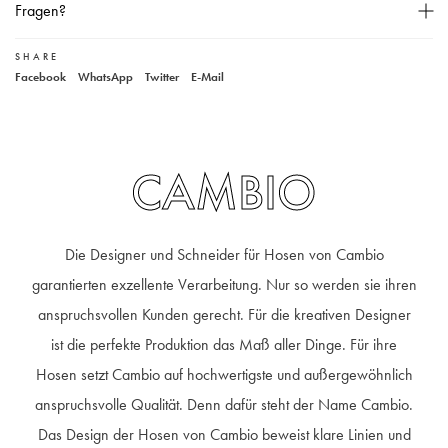
Fragen?
Gerade geschnitten,
Verlängertes Bein,
SHARE
Unser Kundenservice
Knopf- und Reißverschluss,
Facebook
WhatsApp
Twitter
E-Mail
+49 40 881 307 48
service@steen-fashion.com
5-Pocket-Stil,
Montag bis Freitag
von 9:30 bis 19:00 Uhr
Samstags
9:30 bis 14:00 Uhr
Unser Model ist 182 cm groß und trägt Größe 36,
Material: 92% Baumwolle, 6% Elastomultiester, 2% Elasthan,
CAMBIO
30° Wäsche,
Die Designer und Schneider für Hosen von Cambio
garantierten exzellente Verarbeitung. Nur so werden sie ihren
anspruchsvollen Kunden gerecht. Für die kreativen Designer
ist die perfekte Produktion das Maß aller Dinge. Für ihre
Hosen setzt Cambio auf hochwertigste und außergewöhnlich
anspruchsvolle Qualität. Denn dafür steht der Name Cambio.
Das Design der Hosen von Cambio beweist klare Linien und