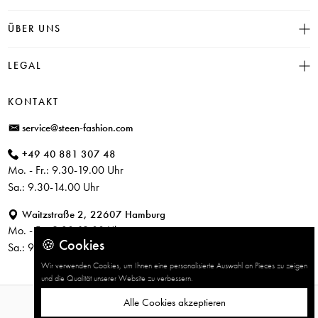
Click & Collect
INSIEME
ÜBER UNS
Häufige Fragen
CAMBIO
Versand
Historie
LEGAL
JUVIA
Bezahlung
Unser Store in Hamburg
SOSUE
Impressum
Rücksendung
KONTAKT
PARAJUMPERS
Datenschutz
service@steen-fashion.com
CANDICE COOPER
AGB
+49 40 881 307 48
+ Mehr Designer
Mo. - Fr.: 9.30-19.00 Uhr
Sa.: 9.30-14.00 Uhr
Waitzstraße 2, 22607 Hamburg
Mo. - Fr.: 9.30-19.00 Uhr
🍪 Cookies
Sa.: 9.30-14.00 Uhr
Wir verwenden Cookies, um Ihnen eine personalisierte Auswahl an Pieces zu zeigen
und die Qualität unserer Website zu verbessern.
Alle Cookies akzeptieren