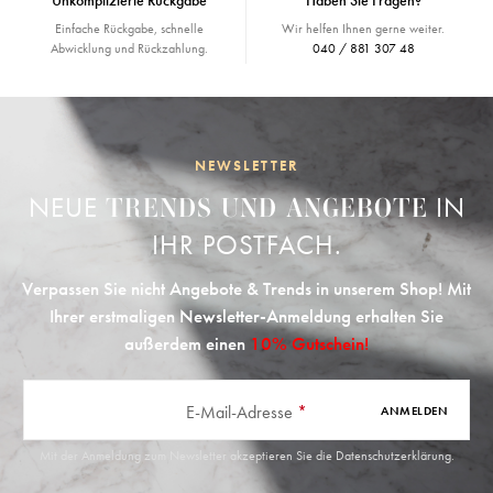
Unkomplizierte Rückgabe
Haben Sie Fragen?
Einfache Rückgabe, schnelle
Wir helfen Ihnen gerne weiter.
Abwicklung und Rückzahlung.
040 / 881 307 48
NEWSLETTER
NEUE
IN
TRENDS UND ANGEBOTE
IHR POSTFACH.
Verpassen Sie nicht Angebote & Trends in unserem Shop! Mit
Ihrer erstmaligen Newsletter-Anmeldung erhalten Sie
außerdem einen
10% Gutschein!
E-Mail-Adresse
*
ANMELDEN
Mit der Anmeldung zum Newsletter akzeptieren Sie die
Datenschutzerklärung
.