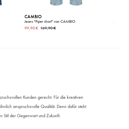
CAMBIO
CAMBI
Jeans "Piper short" von CAMBIO.
Jeans mit
CAMBIO
99,90 €
169,90 €
159,90 €
ruchsvollen Kunden gerecht. Für die kreativen
hnlich anspruchsvolle Qualität. Denn dafür steht
 Stil der Gegenwart und Zukunft.