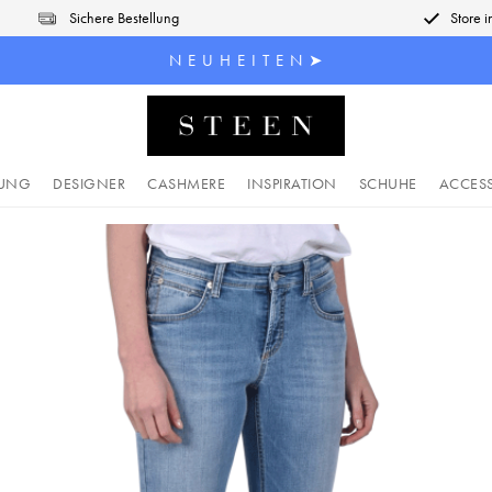
Sichere Bestellung
Store 
N E U H E I T E N ➤
DUNG
DESIGNER
CASHMERE
INSPIRATION
SCHUHE
ACCES