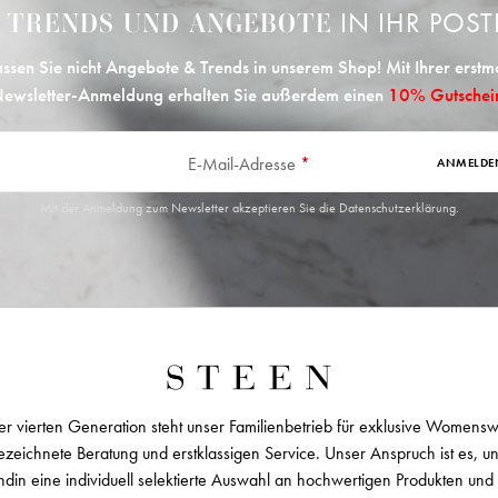
E
IN IHR POST
TRENDS UND ANGEBOTE
ssen Sie nicht Angebote & Trends in unserem Shop! Mit Ihrer erstm
ewsletter-Anmeldung erhalten Sie außerdem einen
10% Gutschei
E-Mail-Adresse
*
ANMELDE
Mit der Anmeldung zum Newsletter akzeptieren Sie die
Datenschutzerklärung
.
er vierten Generation steht unser Familienbetrieb für exklusive Womens
zeichnete Beratung und erstklassigen Service. Unser Anspruch ist es, u
ndin eine individuell selektierte Auswahl an hochwertigen Produkten und 