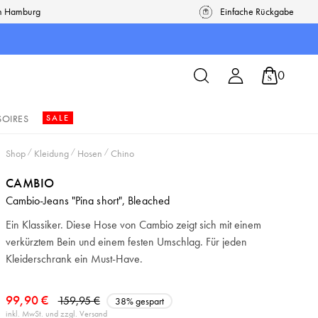
in Hamburg
Einfache Rückgabe
0
SOIRES
SALE
Shop
/
Kleidung
/
Hosen
/
Chino
CAMBIO
Cambio-Jeans "Pina short", Bleached
Ein Klassiker. Diese Hose von Cambio zeigt sich mit einem
verkürztem Bein und einem festen Umschlag. Für jeden
Kleiderschrank ein Must-Have.
99,90 €
159,95 €
38% gespart
inkl. MwSt. und zzgl. Versand