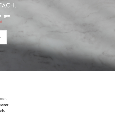
FACH.
aligen
n!
N
wear,
nserer
ein