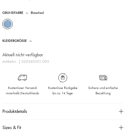
GRUNDFARBE
—
Bleached
KLEIDERGRÖSSE
—
Aktuell nicht verfügbar
Artikelnr.:
| 520240301.005
Kostenloser Versand
Kostenlose Rückgabe
Sichere und einfache
innerhalb Deutschlands
bis zu 14 Tage
Bezahlung
Produktdetails
Normale Leibhöhe,
Sizes & Fit
Gerades Bein,