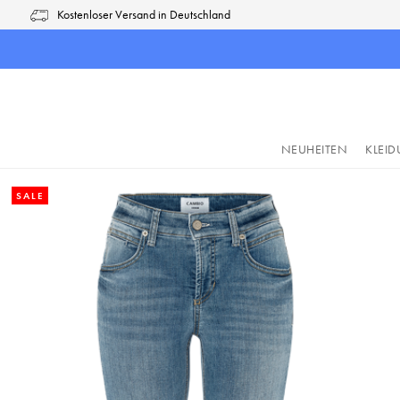
Kostenloser Versand in Deutschland
pringen
Zur Hauptnavigation springen
NEUHEITEN
KLEI
SALE