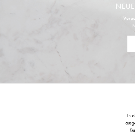
NEU
Verpa
N
In d
ausge
Ku