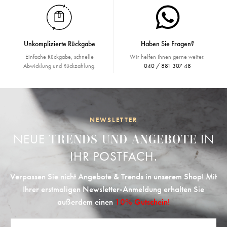
Unkomplizierte Rückgabe
Haben Sie Fragen?
Einfache Rückgabe, schnelle
Wir helfen Ihnen gerne weiter.
Abwicklung und Rückzahlung.
040 / 881 307 48
NEWSLETTER
NEUE
IN
TRENDS UND ANGEBOTE
IHR POSTFACH.
Verpassen Sie nicht Angebote & Trends in unserem Shop! Mit
Ihrer erstmaligen Newsletter-Anmeldung erhalten Sie
außerdem einen
10% Gutschein!