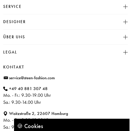
SERVICE
Größentabelle
DESIGNER
Click & Collect
INSIEME
ÜBER UNS
Häufige Fragen
CAMBIO
Versand
Historie
LEGAL
JUVIA
Bezahlung
Unser Store in Hamburg
SOSUE
Impressum
Rücksendung
KONTAKT
PARAJUMPERS
Datenschutz
service@steen-fashion.com
CANDICE COOPER
AGB
+49 40 881 307 48
+ Mehr Designer
Mo. - Fr.: 9.30-19.00 Uhr
Sa.: 9.30-14.00 Uhr
Waitzstraße 2, 22607 Hamburg
Mo. - Fr.: 9.30-19.00 Uhr
🍪 Cookies
Sa.: 9.30-14.00 Uhr