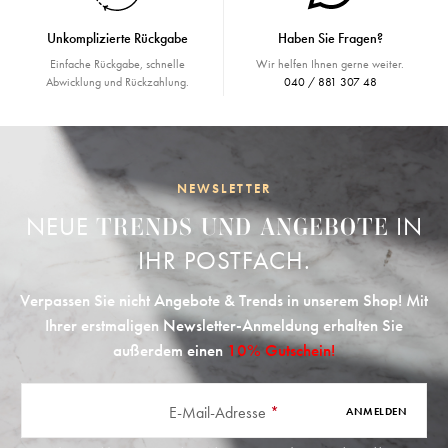
Unkomplizierte Rückgabe
Haben Sie Fragen?
Einfache Rückgabe, schnelle
Wir helfen Ihnen gerne weiter.
Abwicklung und Rückzahlung.
040 / 881 307 48
NEWSLETTER
NEUE
IN
TRENDS UND ANGEBOTE
IHR POSTFACH.
Verpassen Sie nicht Angebote & Trends in unserem Shop! Mit
Ihrer erstmaligen Newsletter-Anmeldung erhalten Sie
außerdem einen
10% Gutschein!
E-Mail-Adresse
*
ANMELDEN