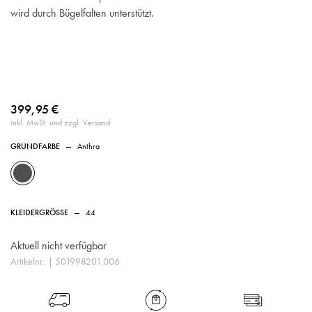
wird durch Bügelfalten unterstützt.
399,95 €
inkl. MwSt. und zzgl. Versand
GRUNDFARBE
—
Anthra
KLEIDERGRÖSSE
—
44
Aktuell nicht verfügbar
Artikelnr.:
| 501998201.006