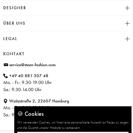
Größentabelle
DESIGNER
Click & Collect
INSIEME
ÜBER UNS
Häufige Fragen
CAMBIO
Versand
Historie
LEGAL
JUVIA
Bezahlung
Unser Store in Hamburg
SOSUE
Impressum
Rücksendung
KONTAKT
PARAJUMPERS
Datenschutz
service@steen-fashion.com
CANDICE COOPER
AGB
+49 40 881 307 48
+ Mehr Designer
Mo. - Fr.: 9.30-19.00 Uhr
Sa.: 9.30-14.00 Uhr
Waitzstraße 2, 22607 Hamburg
Mo. - Fr.: 9.30-19.00 Uhr
🍪 Cookies
Sa.: 9.30-14.00 Uhr
Wir verwenden Cookies, um Ihnen eine personalisierte Auswahl an Pieces zu zeigen
und die Qualität unserer Website zu verbessern.