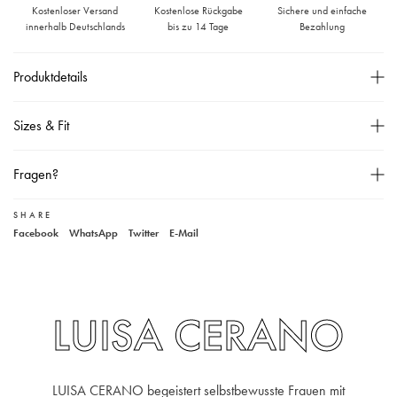
Kostenloser Versand
Kostenlose Rückgabe
Sichere und einfache
innerhalb Deutschlands
bis zu 14 Tage
Bezahlung
Produktdetails
Knopf-, Haken- und Reißverschluss,
Sizes & Fit
Das Model ist 178 cm groß und trägt Größe 36,
Material: 48% Polyester, 27% Schurwolle, 20%
Größentabelle
Fragen?
Viskose, 5% Elasthan,
30° Wäsche,
SHARE
Unser Kundenservice
Facebook
WhatsApp
Twitter
E-Mail
+49 40 881 307 48
service@steen-fashion.com
Montag bis Freitag
von 9:30 bis 19:00 Uhr
Samstags
9:30 bis 14:00 Uhr
LUISA CERANO
LUISA CERANO begeistert selbstbewusste Frauen mit