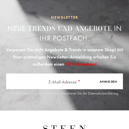
NEWSLETTER
NEUE
IN
TRENDS UND ANGEBOTE
IHR POSTFACH.
Verpassen Sie nicht Angebote & Trends in unserem Shop! Mit
Ihrer erstmaligen Newsletter-Anmeldung erhalten Sie
außerdem einen
10% Gutschein!
E-Mail-Adresse
*
ANMELDEN
Mit der Anmeldung zum Newsletter akzeptieren Sie die
Datenschutzerklärung
.