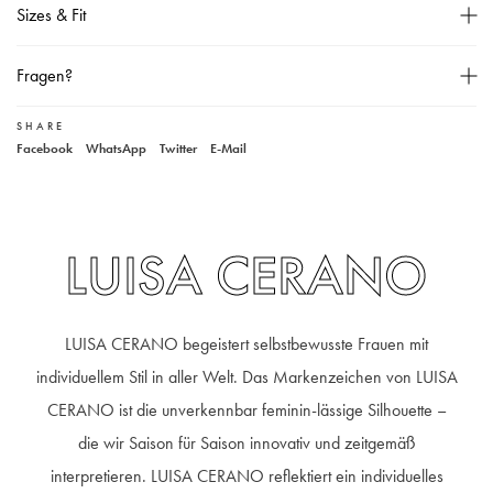
Sizes & Fit
Knopfleiste,
Ein-Knopf-Manschetten,
Größentabelle
Fragen?
Unser Model ist 178 cm groß und trägt Größe 36,
Material: 94% Baumwolle, 6% Elasthan,
SHARE
Unser Kundenservice
Facebook
WhatsApp
Twitter
E-Mail
30% Wäsche,
+49 40 881 307 48
service@steen-fashion.com
Montag bis Freitag
von 9:30 bis 19:00 Uhr
Samstags
9:30 bis 14:00 Uhr
LUISA CERANO
LUISA CERANO begeistert selbstbewusste Frauen mit
individuellem Stil in aller Welt. Das Markenzeichen von LUISA
CERANO ist die unverkennbar feminin-lässige Silhouette –
die wir Saison für Saison innovativ und zeitgemäß
interpretieren. LUISA CERANO reflektiert ein individuelles