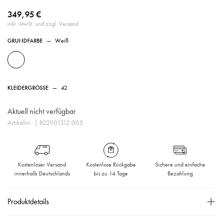
349,95 €
inkl. MwSt. und zzgl. Versand
GRUNDFARBE
—
Weiß
KLEIDERGRÖSSE
—
42
Aktuell nicht verfügbar
Artikelnr.:
| 822901312.005
Kostenloser Versand
Kostenlose Rückgabe
Sichere und einfache
innerhalb Deutschlands
bis zu 14 Tage
Bezahlung
Produktdetails
Hemdkragen,