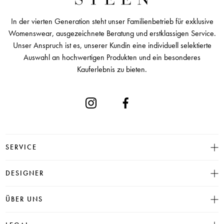
In der vierten Generation steht unser Familienbetrieb für exklusive
Womenswear, ausgezeichnete Beratung und erstklassigen Service.
Unser Anspruch ist es, unserer Kundin eine individuell selektierte
Auswahl an hochwertigen Produkten und ein besonderes
Kauferlebnis zu bieten.
SERVICE
Größentabelle
DESIGNER
Click & Collect
INSIEME
ÜBER UNS
Häufige Fragen
CAMBIO
Versand
Historie