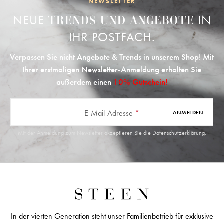
NEWSLETTER
NEUE
IN
TRENDS UND ANGEBOTE
IHR POSTFACH.
Verpassen Sie nicht Angebote & Trends in unserem Shop! Mit
Ihrer erstmaligen Newsletter-Anmeldung erhalten Sie
außerdem einen
10% Gutschein!
E-Mail-Adresse
*
ANMELDEN
Mit der Anmeldung zum Newsletter akzeptieren Sie die
Datenschutzerklärung
.
In der vierten Generation steht unser Familienbetrieb für exklusive