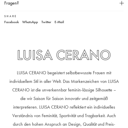
Fragen?
Zwei Taschen auf der Rückseite,
Beinabschlüsse leicht ausgefranst,
SHARE
Unser Kundenservice
Facebook
WhatsApp
Twitter
E-Mail
Knopf- und Reißverschluss,
+49 40 881 307 48
service@steen-fashion.com
Das Model ist 178 cm groß und trägt Größe 36,
Montag bis Freitag
von 9:30 bis 19:00 Uhr
Samstags
9:30 bis 14:00 Uhr
Material: 96% Biobaumwolle, 4% Elasthan,
30° Wäsche,
LUISA CERANO
LUISA CERANO begeistert selbstbewusste Frauen mit
individuellem Stil in aller Welt. Das Markenzeichen von LUISA
CERANO ist die unverkennbar feminin-lässige Silhouette –
die wir Saison für Saison innovativ und zeitgemäß
interpretieren. LUISA CERANO reflektiert ein individuelles
Verständnis von Feminität, Sportivität und Tragbarkeit. Auch
durch den hohen Anspruch an Design, Qualität und Preis-