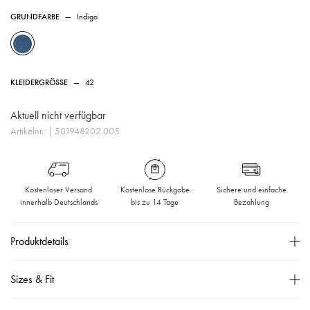
GRUNDFARBE
—
Indigo
KLEIDERGRÖSSE
—
42
Aktuell nicht verfügbar
Artikelnr.:
| 501948202.005
Kostenloser Versand
Kostenlose Rückgabe
Sichere und einfache
innerhalb Deutschlands
bis zu 14 Tage
Bezahlung
Produktdetails
Skinny-Fit,
Sizes & Fit
Teilelastischer Bund,
Zwei Eingrifftaschen,
Größentabelle