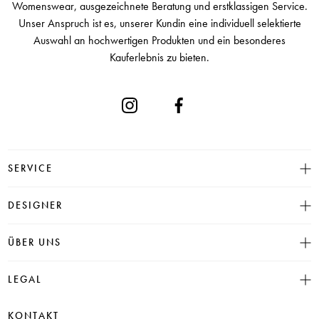
Womenswear, ausgezeichnete Beratung und erstklassigen Service.
Unser Anspruch ist es, unserer Kundin eine individuell selektierte
Auswahl an hochwertigen Produkten und ein besonderes
Kauferlebnis zu bieten.
SERVICE
Größentabelle
DESIGNER
Click & Collect
INSIEME
ÜBER UNS
Häufige Fragen
CAMBIO
Versand
Historie
LEGAL
JUVIA
Bezahlung
Unser Store in Hamburg
SOSUE
Impressum
Rücksendung
KONTAKT