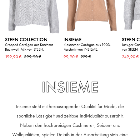
STEEN COLLECTION
INSIEME
STEEN 
Cropped Cardigan aus Kaschmir-
Klassischer Cardigan aus 100%
Lässiger Ca
Baumwoll-Mix von STEEN.
Kaschmir von INSIEME.
von STEEN
199,90 €
399,90 €
99,90 €
229 €
249,90 €
INSIEME
Insieme steht mit herausragender Qualität für Mode, die
sportliche Lässigkeit und zeitlose Individualität ausstrahlt.
Neben den hochpreisigen Cashmere-, Seiden- und
Wollqualitäten, spielen Details in der Ausarbeitung stets eine