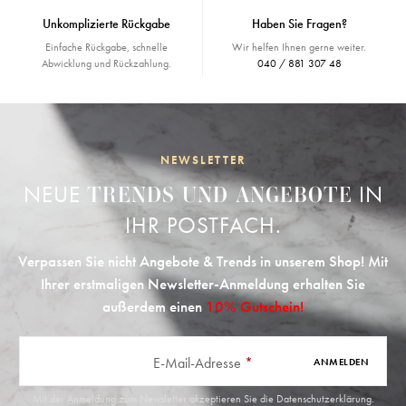
Unkomplizierte Rückgabe
Haben Sie Fragen?
Einfache Rückgabe, schnelle
Wir helfen Ihnen gerne weiter.
Abwicklung und Rückzahlung.
040 / 881 307 48
NEWSLETTER
NEUE
IN
TRENDS UND ANGEBOTE
IHR POSTFACH.
Verpassen Sie nicht Angebote & Trends in unserem Shop! Mit
Ihrer erstmaligen Newsletter-Anmeldung erhalten Sie
außerdem einen
10% Gutschein!
E-Mail-Adresse
*
ANMELDEN
Mit der Anmeldung zum Newsletter akzeptieren Sie die
Datenschutzerklärung
.