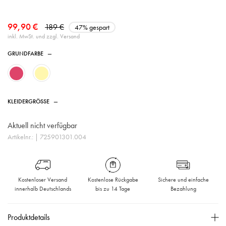
99,90 €
189 €
47% gespart
inkl. MwSt. und zzgl. Versand
GRUNDFARBE
—
KLEIDERGRÖSSE
—
Aktuell nicht verfügbar
Artikelnr.:
| 725901301.004
Kostenloser Versand
Kostenlose Rückgabe
Sichere und einfache
innerhalb Deutschlands
bis zu 14 Tage
Bezahlung
Produktdetails