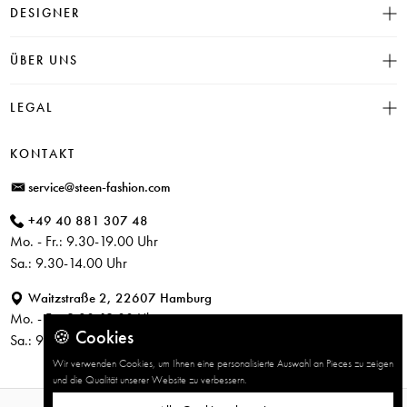
Größentabelle
DESIGNER
Click & Collect
INSIEME
ÜBER UNS
Häufige Fragen
CAMBIO
Versand
Historie
LEGAL
JUVIA
Bezahlung
Unser Store in Hamburg
SOSUE
Impressum
Rücksendung
KONTAKT
PARAJUMPERS
Datenschutz
service@steen-fashion.com
CANDICE COOPER
AGB
+49 40 881 307 48
+ Mehr Designer
Mo. - Fr.: 9.30-19.00 Uhr
Sa.: 9.30-14.00 Uhr
Waitzstraße 2, 22607 Hamburg
Mo. - Fr.: 9.30-19.00 Uhr
🍪 Cookies
Sa.: 9.30-14.00 Uhr
Wir verwenden Cookies, um Ihnen eine personalisierte Auswahl an Pieces zu zeigen
und die Qualität unserer Website zu verbessern.