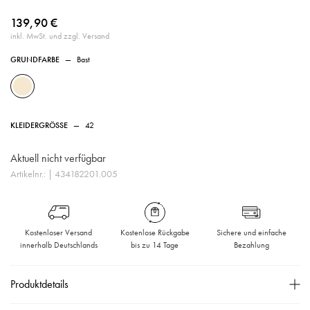
139,90 €
inkl. MwSt. und zzgl. Versand
GRUNDFARBE
—
Bast
KLEIDERGRÖSSE
—
42
Aktuell nicht verfügbar
Artikelnr.:
| 434182201.005
Kostenloser Versand
Kostenlose Rückgabe
Sichere und einfache
innerhalb Deutschlands
bis zu 14 Tage
Bezahlung
Produktdetails