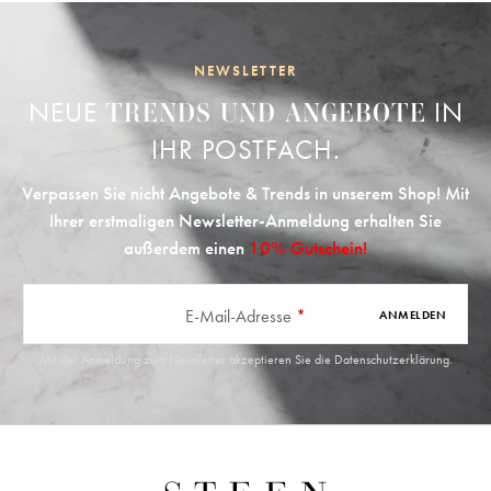
NEWSLETTER
NEUE
IN
TRENDS UND ANGEBOTE
IHR POSTFACH.
Verpassen Sie nicht Angebote & Trends in unserem Shop! Mit
Ihrer erstmaligen Newsletter-Anmeldung erhalten Sie
außerdem einen
10% Gutschein!
E-Mail-Adresse
*
ANMELDEN
Mit der Anmeldung zum Newsletter akzeptieren Sie die
Datenschutzerklärung
.