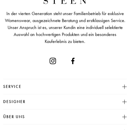
In der vierten Generation steht unser Familienbetrieb für exklusive
Womenswear, ausgezeichnete Beratung und erstklassigen Service.
Unser Anspruch ist es, unserer Kundin eine individuell selektierte
Auswahl an hochwertigen Produkten und ein besonderes
Kauferlebnis zu bieten.
SERVICE
Größentabelle
DESIGNER
Click & Collect
INSIEME
ÜBER UNS
Häufige Fragen
CAMBIO
Versand
Historie