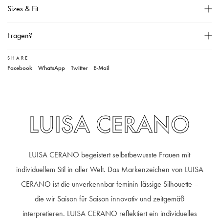
Seitlich geschlitzter Saum,
Sizes & Fit
Das Model ist 178 cm groß und trägt Größe 36,
Material : 60% Alpaka, 25% Polyamid, 11% Mohair, 3% Wolle, 1% Elasthan,
Größentabelle
Fragen?
Handwäsche,
SHARE
Unser Kundenservice
Facebook
WhatsApp
Twitter
E-Mail
+49 40 881 307 48
service@steen-fashion.com
Montag bis Freitag
von 9:30 bis 19:00 Uhr
Samstags
9:30 bis 14:00 Uhr
LUISA CERANO
LUISA CERANO begeistert selbstbewusste Frauen mit
individuellem Stil in aller Welt. Das Markenzeichen von LUISA
CERANO ist die unverkennbar feminin-lässige Silhouette –
die wir Saison für Saison innovativ und zeitgemäß
interpretieren. LUISA CERANO reflektiert ein individuelles