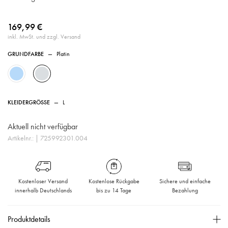
169,99 €
inkl. MwSt. und zzgl. Versand
GRUNDFARBE
—
Platin
KLEIDERGRÖSSE
—
L
Aktuell nicht verfügbar
Artikelnr.:
| 725992301.004
Kostenloser Versand
Kostenlose Rückgabe
Sichere und einfache
innerhalb Deutschlands
bis zu 14 Tage
Bezahlung
Produktdetails