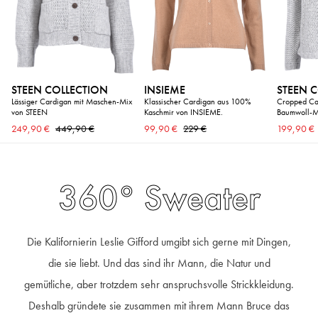
STEEN COLLECTION
INSIEME
STEEN 
Lässiger Cardigan mit Maschen-Mix
Klassischer Cardigan aus 100%
Cropped Ca
von STEEN
Kaschmir von INSIEME.
Baumwoll-M
249,90 €
449,90 €
99,90 €
229 €
199,90 €
360° Sweater
Die Kalifornierin Leslie Gifford umgibt sich gerne mit Dingen,
die sie liebt. Und das sind ihr Mann, die Natur und
gemütliche, aber trotzdem sehr anspruchsvolle Strickkleidung.
Deshalb gründete sie zusammen mit ihrem Mann Bruce das