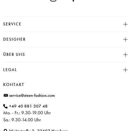
SERVICE
Größentabelle
DESIGNER
Click & Collect
INSIEME
ÜBER UNS
Häufige Fragen
CAMBIO
Versand
Historie
LEGAL
JUVIA
Bezahlung
Unser Store in Hamburg
SOSUE
Impressum
Rücksendung
KONTAKT
PARAJUMPERS
Datenschutz
service@steen-fashion.com
CANDICE COOPER
AGB
+49 40 881 307 48
+ Mehr Designer
Mo. - Fr.: 9.30-19.00 Uhr
Sa.: 9.30-14.00 Uhr