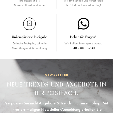
Ihre Bezahlung ist
Wir sind schnell und verschicken
SSL-verschlüsselt und sicher!
Ihr Paket noch am selben Tag!
Unkomplizierte Rückgabe
Haben Sie Fragen?
Einfache Rückgabe, schnelle
Wir helfen Ihnen gerne weiter.
Abwicklung und Rückzahlung.
040 / 881 307 48
NEWSLETTER
NEUE
IN
TRENDS UND ANGEBOTE
IHR POSTFACH.
Verpassen Sie nicht Angebote & Trends in unserem Shop! Mit
Ihrer erstmaligen Newsletter-Anmeldung erhalten Sie