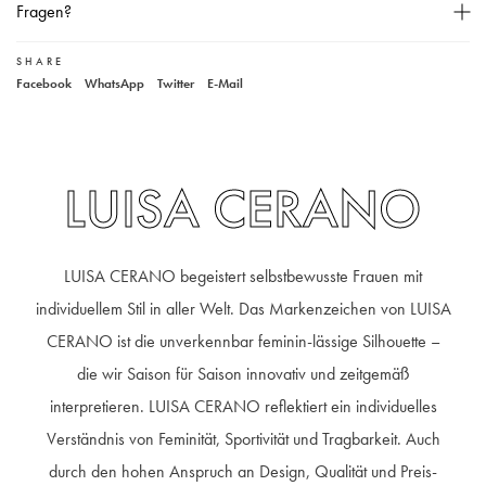
Locker geschnitten,
Fragen?
Überschnittene Schultern,
SHARE
Unser Kundenservice
Pointelle-Lochmuster,
Facebook
WhatsApp
Twitter
E-Mail
Breiter Rippbund,
+49 40 881 307 48
service@steen-fashion.com
Seitlicher geschlitzer Saum,
Montag bis Freitag
von 9:30 bis 19:00 Uhr
Samstags
9:30 bis 14:00 Uhr
Teilungsnaht auf der Vorder- und Rückseite,
LUISA CERANO
Das Model ist 178 cm groß und trägt Größe 36,
Material: 45% Wolle, 30% Alpaka, 25% Polyamid,
Handwäsche,
LUISA CERANO begeistert selbstbewusste Frauen mit
individuellem Stil in aller Welt. Das Markenzeichen von LUISA
CERANO ist die unverkennbar feminin-lässige Silhouette –
die wir Saison für Saison innovativ und zeitgemäß
interpretieren. LUISA CERANO reflektiert ein individuelles
Verständnis von Feminität, Sportivität und Tragbarkeit. Auch
durch den hohen Anspruch an Design, Qualität und Preis-