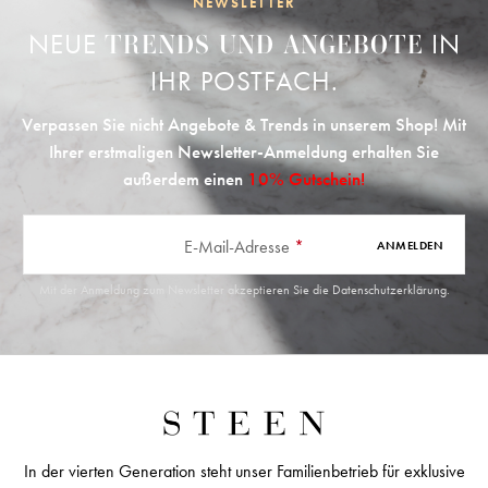
NEWSLETTER
NEUE
IN
TRENDS UND ANGEBOTE
IHR POSTFACH.
Verpassen Sie nicht Angebote & Trends in unserem Shop! Mit
Ihrer erstmaligen Newsletter-Anmeldung erhalten Sie
außerdem einen
10% Gutschein!
E-Mail-Adresse
*
ANMELDEN
Mit der Anmeldung zum Newsletter akzeptieren Sie die
Datenschutzerklärung
.
In der vierten Generation steht unser Familienbetrieb für exklusive