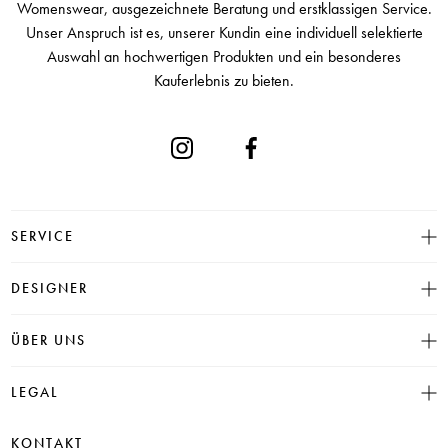
Womenswear, ausgezeichnete Beratung und erstklassigen Service.
Unser Anspruch ist es, unserer Kundin eine individuell selektierte
Auswahl an hochwertigen Produkten und ein besonderes
Kauferlebnis zu bieten.
SERVICE
Größentabelle
DESIGNER
Click & Collect
INSIEME
ÜBER UNS
Häufige Fragen
CAMBIO
Versand
Historie
LEGAL
JUVIA
Bezahlung
Unser Store in Hamburg
SOSUE
Impressum
Rücksendung
KONTAKT