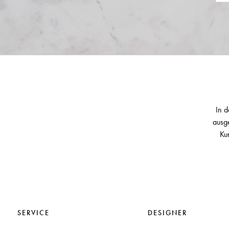
In d
ausge
Ku
SERVICE
DESIGNER