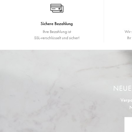
Sichere Bezahlung
Ihre Bezahlung ist
Wir 
SSL-verschlüsselt und sicher!
Ih
NEU
Verpa
N