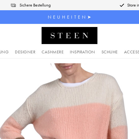
Sichere Bestellung
Store 
N E U H E I T E N ➤
DUNG
DESIGNER
CASHMERE
INSPIRATION
SCHUHE
ACCES