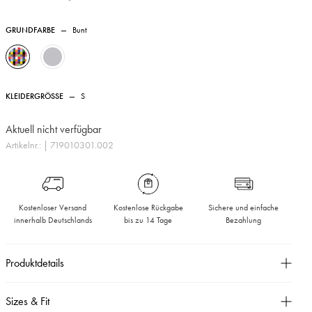
GRUNDFARBE
—
Bunt
KLEIDERGRÖSSE
—
S
Aktuell nicht verfügbar
Artikelnr.:
| 719010301.002
Kostenloser Versand
Kostenlose Rückgabe
Sichere und einfache
innerhalb Deutschlands
bis zu 14 Tage
Bezahlung
Produktdetails
Cooler Pullover im Oversized-Schnitt und Blockstreifen.
Sizes & Fit