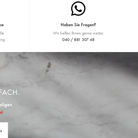
be
Haben Sie Fragen?
lle
Wir helfen Ihnen gerne weiter.
ng.
040 / 881 307 48
FACH.
aligen
n!
N