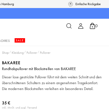
in Hamburg
Einfache Rückgabe
0
SOIRES
SALE
Shop
/
Kleidung
/
Pullover
/
Pullover
BAKAREE
Rundhalspullover mit Blockstreifen von BAKAREE
Dieser lose gestrickte Pullover führt mit dem weiten Schnitt und den
überschnittenen Schultern zu einem angenehmen Tragekomfort.
Die modernen Blockstreifen verleihen ein besonderes Detail.
35 €
inkl. MwSt. und zzgl. Versand