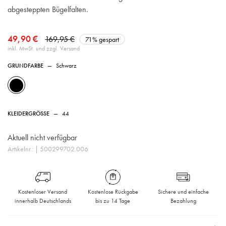
abgesteppten Bügelfalten.
49,90 €
169,95 €
71% gespart
inkl. MwSt. und zzgl. Versand
GRUNDFARBE
—
Schwarz
KLEIDERGRÖSSE
—
44
Aktuell nicht verfügbar
Artikelnr.:
| 500299702.006
Kostenloser Versand
Kostenlose Rückgabe
Sichere und einfache
innerhalb Deutschlands
bis zu 14 Tage
Bezahlung