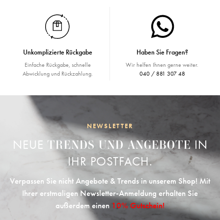
Unkomplizierte Rückgabe
Haben Sie Fragen?
Einfache Rückgabe, schnelle
Wir helfen Ihnen gerne weiter.
Abwicklung und Rückzahlung.
040 / 881 307 48
NEWSLETTER
NEUE
IN
TRENDS UND ANGEBOTE
IHR POSTFACH.
Verpassen Sie nicht Angebote & Trends in unserem Shop! Mit
Ihrer erstmaligen Newsletter-Anmeldung erhalten Sie
außerdem einen
10% Gutschein!