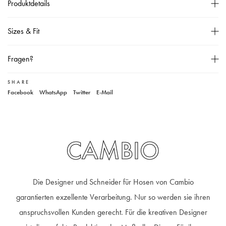
Produktdetails
Hose mit hohem Stretch-Anteil,
Sizes & Fit
Mittlere Leibhöhe,
Konischer Schnitt,
Größentabelle
Fragen?
Schmales Bein mit abgenähter Bügelfalte,
Bund ohne Gürtelschlaufen,
SHARE
Unser Kundenservice
Facebook
WhatsApp
Twitter
E-Mail
Zwei Paspeltaschen und zwei Gesäßtaschen,
+49 40 881 307 48
service@steen-fashion.com
Innenbeinlänge ca. 74cm,
Montag bis Freitag
von 9:30 bis 19:00 Uhr
Samstags
9:30 bis 14:00 Uhr
Material: 88% Polyamid, 12% Elastan,
30
°C Wäsche,
CAMBIO
Die Designer und Schneider für Hosen von Cambio
garantierten exzellente Verarbeitung. Nur so werden sie ihren
anspruchsvollen Kunden gerecht. Für die kreativen Designer