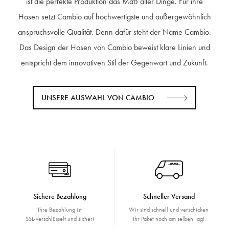
ist die perfekte Produktion das Maß aller Dinge. Für ihre
Hosen setzt Cambio auf hochwertigste und außergewöhnlich
anspruchsvolle Qualität. Denn dafür steht der Name Cambio.
Das Design der Hosen von Cambio beweist klare Linien und
entspricht dem innovativen Stil der Gegenwart und Zukunft.
UNSERE AUSWAHL VON CAMBIO
Sichere Bezahlung
Schneller Versand
Ihre Bezahlung ist
Wir sind schnell und verschicken
SSL-verschlüsselt und sicher!
Ihr Paket noch am selben Tag!