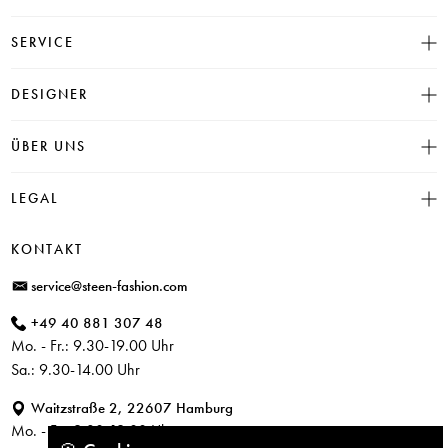
SERVICE
Größentabelle
DESIGNER
Click & Collect
INSIEME
ÜBER UNS
Häufige Fragen
CAMBIO
Versand
Historie
LEGAL
JUVIA
Bezahlung
Unser Store in Hamburg
SOSUE
Impressum
Rücksendung
KONTAKT
PARAJUMPERS
Datenschutz
service@steen-fashion.com
CANDICE COOPER
AGB
+49 40 881 307 48
+ Mehr Designer
Mo. - Fr.: 9.30-19.00 Uhr
Sa.: 9.30-14.00 Uhr
Waitzstraße 2, 22607 Hamburg
Mo. - Fr.: 9.30-19.00 Uhr