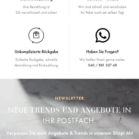
Ihre Bezahlung ist
Wir sind schnell und verschicken
SSL-verschlüsselt und sicher!
Ihr Paket noch am selben Tag!
Unkomplizierte Rückgabe
Haben Sie Fragen?
Einfache Rückgabe, schnelle
Wir helfen Ihnen gerne weiter.
Abwicklung und Rückzahlung.
040 / 881 307 48
NEWSLETTER
NEUE
IN
TRENDS UND ANGEBOTE
IHR POSTFACH.
Verpassen Sie nicht Angebote & Trends in unserem Shop! Mit