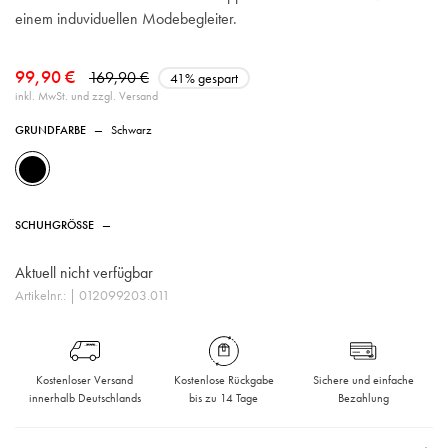
einem induviduellen Modebegleiter.
99,90 €
169,90 €
41% gespart
inkl. MwSt. und zzgl. Versand
GRUNDFARBE
—
Schwarz
SCHUHGRÖSSE
—
Aktuell nicht verfügbar
Artikelnr.:
| 012099203.011
Kostenloser Versand
Kostenlose Rückgabe
Sichere und einfache
innerhalb Deutschlands
bis zu 14 Tage
Bezahlung