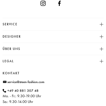
SERVICE
Größentabelle
DESIGNER
Click & Collect
INSIEME
ÜBER UNS
Häufige Fragen
CAMBIO
Versand
Historie
LEGAL
JUVIA
Bezahlung
Unser Store in Hamburg
SOSUE
Impressum
Rücksendung
KONTAKT
PARAJUMPERS
Datenschutz
service@steen-fashion.com
CANDICE COOPER
AGB
+49 40 881 307 48
+ Mehr Designer
Mo. - Fr.: 9.30-19.00 Uhr
Sa.: 9.30-14.00 Uhr