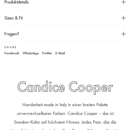
Produktdetails
Hohe Schnürrung,
Sizes & Fit
Steppmuster,
Gummisohle,
Größentabelle
Fragen?
Herausnehmbare Ledersohle,
Material: Glattleder,
SHARE
Unser Kundenservice
Facebook
WhatsApp
Twitter
E-Mail
Vor dem ersten Tragen imprägnieren,
+49 40 881 307 48
service@steen-fashion.com
Montag bis Freitag
von 9:30 bis 19:00 Uhr
Samstags
9:30 bis 14:00 Uhr
Candice Cooper
Handarbeit made in Italy in einer breiten Palette
unverwechselbarer Farben. Candice Cooper – das ist
Sneaker-Kultur auf höchstem Niveau. Jedes Paar, das die