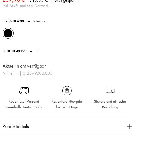
31% gespart
inkl. MwSt. und zzgl. Versand
GRUNDFARBE
—
Schwarz
SCHUHGRÖSSE
—
38
Aktuell nicht verfügbar
Artikelnr.:
| 012099202.005
Kostenloser Versand
Kostenlose Rückgabe
Sichere und einfache
innerhalb Deutschlands
bis zu 14 Tage
Bezahlung
Produktdetails
Seitlicher Reißverschluss,