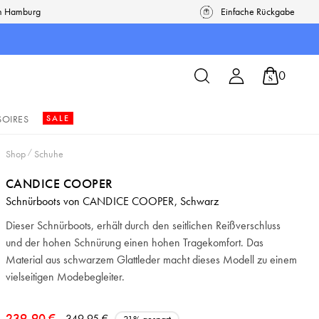
in Hamburg
Einfache Rückgabe
0
SOIRES
SALE
Shop
/
Schuhe
CANDICE COOPER
Schnürboots von CANDICE COOPER, Schwarz
Dieser Schnürboots, erhält durch den seitlichen Reißverschluss
und der hohen Schnürung einen hohen Tragekomfort. Das
Material aus schwarzem Glattleder macht dieses Modell zu einem
vielseitigen Modebegleiter.
239,90 €
349,95 €