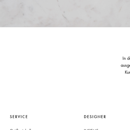
In d
ausge
Ku
SERVICE
DESIGNER