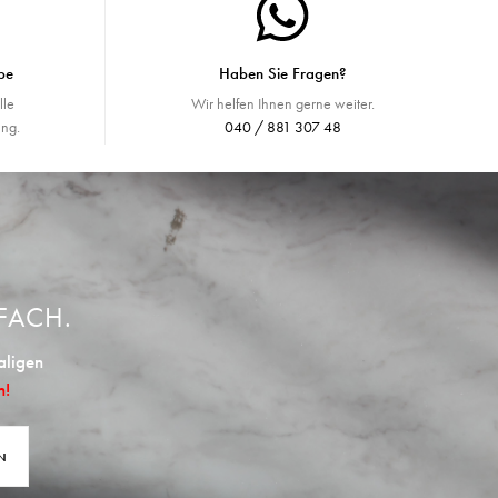
be
Haben Sie Fragen?
lle
Wir helfen Ihnen gerne weiter.
ng.
040 / 881 307 48
FACH.
aligen
n!
N