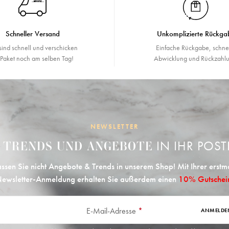
Schneller Versand
Unkomplizierte Rückga
sind schnell und verschicken
Einfache Rückgabe, schne
r Paket noch am selben Tag!
Abwicklung und Rückzahlu
NEWSLETTER
E
IN IHR POST
TRENDS UND ANGEBOTE
ssen Sie nicht Angebote & Trends in unserem Shop! Mit Ihrer erstm
ewsletter-Anmeldung erhalten Sie außerdem einen
10% Gutschei
E-Mail-Adresse
*
ANMELDE