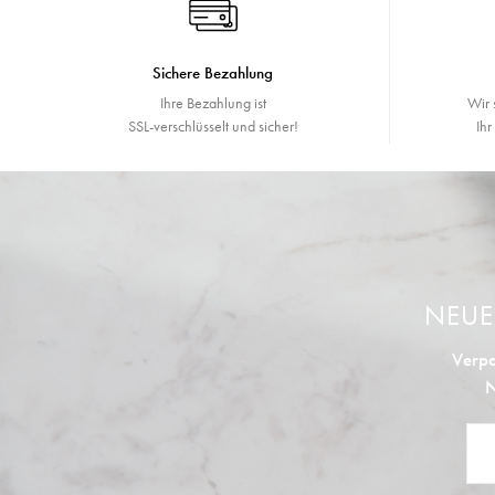
Sichere Bezahlung
Ihre Bezahlung ist
Wir 
SSL-verschlüsselt und sicher!
Ih
NEU
Verpa
N