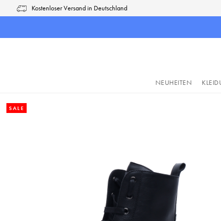
Kostenloser Versand in Deutschland
pringen
Zur Hauptnavigation springen
NEUHEITEN
KLEI
SALE