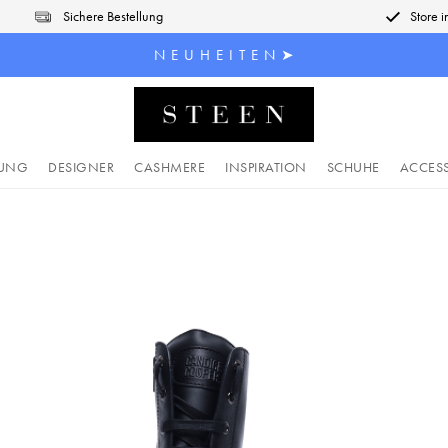
Sichere Bestellung
Store 
N E U H E I T E N ➤
DUNG
DESIGNER
CASHMERE
INSPIRATION
SCHUHE
ACCES