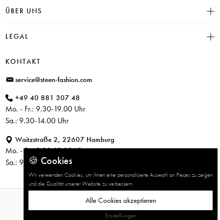
INSIEME
ÜBER UNS
Häufige Fragen
CAMBIO
Versand
Historie
LEGAL
JUVIA
Bezahlung
Unser Store in Hamburg
SOSUE
Impressum
Rücksendung
KONTAKT
PARAJUMPERS
Datenschutz
service@steen-fashion.com
CANDICE COOPER
AGB
+49 40 881 307 48
+ Mehr Designer
Mo. - Fr.: 9.30-19.00 Uhr
Sa.: 9.30-14.00 Uhr
Waitzstraße 2, 22607 Hamburg
Mo. - Fr.: 9.30-19.00 Uhr
🍪 Cookies
Sa.: 9.30-14.00 Uhr
Wir verwenden Cookies, um Ihnen eine personalisierte Auswahl an Pieces zu zeigen
und die Qualität unserer Website zu verbessern.
Alle Cookies akzeptieren
© 2026 STEEN FASHION
Einstellungen