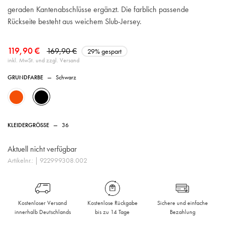
geraden Kantenabschlüsse ergänzt. Die farblich passende
Rückseite besteht aus weichem Slub-Jersey.
119,90 €
169,90 €
29% gespart
inkl. MwSt. und zzgl. Versand
GRUNDFARBE
—
Schwarz
KLEIDERGRÖSSE
—
36
Aktuell nicht verfügbar
Artikelnr.:
| 922999308.002
Kostenloser Versand
Kostenlose Rückgabe
Sichere und einfache
innerhalb Deutschlands
bis zu 14 Tage
Bezahlung