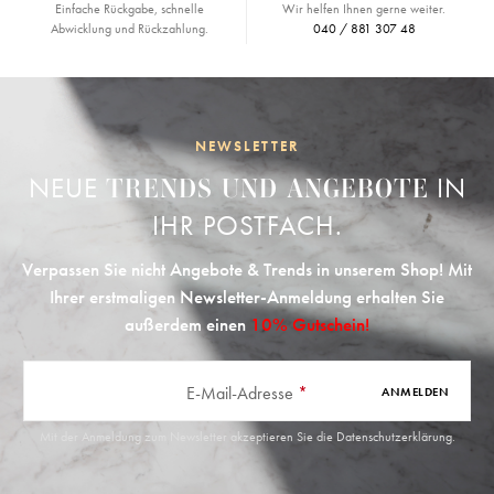
Einfache Rückgabe, schnelle
Wir helfen Ihnen gerne weiter.
Abwicklung und Rückzahlung.
040 / 881 307 48
NEWSLETTER
NEUE
IN
TRENDS UND ANGEBOTE
IHR POSTFACH.
Verpassen Sie nicht Angebote & Trends in unserem Shop! Mit
Ihrer erstmaligen Newsletter-Anmeldung erhalten Sie
außerdem einen
10% Gutschein!
E-Mail-Adresse
*
ANMELDEN
Mit der Anmeldung zum Newsletter akzeptieren Sie die
Datenschutzerklärung
.