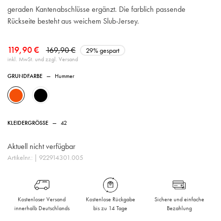
geraden Kantenabschlüsse ergänzt. Die farblich passende
Rückseite besteht aus weichem Slub-Jersey.
119,90 €
169,90 €
29% gespart
inkl. MwSt. und zzgl. Versand
GRUNDFARBE
—
Hummer
KLEIDERGRÖSSE
—
42
Aktuell nicht verfügbar
Artikelnr.:
| 922914301.005
Kostenloser Versand
Kostenlose Rückgabe
Sichere und einfache
innerhalb Deutschlands
bis zu 14 Tage
Bezahlung