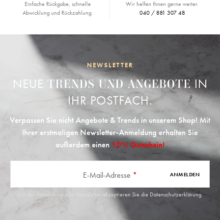
Einfache Rückgabe, schnelle
Wir helfen Ihnen gerne weiter.
Abwicklung und Rückzahlung.
040 / 881 307 48
NEWSLETTER
NEUE
IN
TRENDS UND ANGEBOTE
IHR POSTFACH.
Verpassen Sie nicht Angebote & Trends in unserem Shop! Mit
Ihrer erstmaligen Newsletter-Anmeldung erhalten Sie
außerdem einen
10% Gutschein!
E-Mail-Adresse
*
ANMELDEN
Mit der Anmeldung zum Newsletter akzeptieren Sie die
Datenschutzerklärung
.