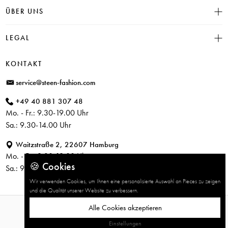
INSIEME
ÜBER UNS
Häufige Fragen
CAMBIO
Versand
Historie
LEGAL
JUVIA
Bezahlung
Unser Store in Hamburg
SOSUE
Impressum
Rücksendung
KONTAKT
PARAJUMPERS
Datenschutz
service@steen-fashion.com
CANDICE COOPER
AGB
+49 40 881 307 48
+ Mehr Designer
Mo. - Fr.: 9.30-19.00 Uhr
Sa.: 9.30-14.00 Uhr
Waitzstraße 2, 22607 Hamburg
Mo. - Fr.: 9.30-19.00 Uhr
🍪 Cookies
Sa.: 9.30-14.00 Uhr
Wir verwenden Cookies, um Ihnen eine personalisierte Auswahl an Pieces zu zeigen
und die Qualität unserer Website zu verbessern.
Alle Cookies akzeptieren
© 2026 STEEN FASHION
Einstellungen