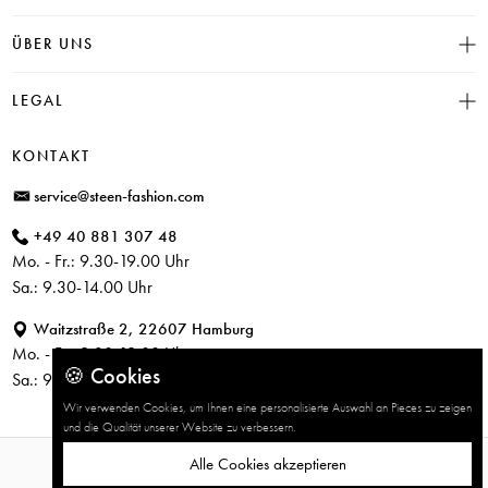
Click & Collect
INSIEME
ÜBER UNS
Häufige Fragen
CAMBIO
Versand
Historie
LEGAL
JUVIA
Bezahlung
Unser Store in Hamburg
SOSUE
Impressum
Rücksendung
KONTAKT
PARAJUMPERS
Datenschutz
service@steen-fashion.com
CANDICE COOPER
AGB
+49 40 881 307 48
+ Mehr Designer
Mo. - Fr.: 9.30-19.00 Uhr
Sa.: 9.30-14.00 Uhr
Waitzstraße 2, 22607 Hamburg
Mo. - Fr.: 9.30-19.00 Uhr
🍪 Cookies
Sa.: 9.30-14.00 Uhr
Wir verwenden Cookies, um Ihnen eine personalisierte Auswahl an Pieces zu zeigen
und die Qualität unserer Website zu verbessern.
Alle Cookies akzeptieren