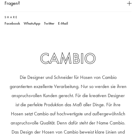
Schmal zulaufendes Bein,
Fragen?
Außennaht mit leichtem Glitzerstreifen versehnt,
Eingrifftaschen,
SHARE
Unser Kundenservice
Facebook
WhatsApp
Twitter
E-Mail
Bügelfalten,
+49 40 881 307 48
service@steen-fashion.com
Angedeutete Paspeltaschen,
Montag bis Freitag
von 9:30 bis 19:00 Uhr
Samstags
9:30 bis 14:00 Uhr
Knopf- und Reißverschluss,
Gürtelschlaufen,
CAMBIO
Innenbeinlänge ca. 74 cm,
Material: 63% Polyester, 27% Viskose, 7% Baumwolle, 3% Elastan,
Handwäsche,
Die Designer und Schneider für Hosen von Cambio
garantierten exzellente Verarbeitung. Nur so werden sie ihren
anspruchsvollen Kunden gerecht. Für die kreativen Designer
ist die perfekte Produktion das Maß aller Dinge. Für ihre
Hosen setzt Cambio auf hochwertigste und außergewöhnlich
anspruchsvolle Qualität. Denn dafür steht der Name Cambio.
Das Design der Hosen von Cambio beweist klare Linien und