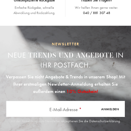
Unkomplizierte Rückgabe
Haben Sie Fragen?
Einfache Rückgabe, schnelle
Wir helfen Ihnen gerne weiter.
Abwicklung und Rückzahlung.
040 / 881 307 48
NEWSLETTER
NEUE
IN
TRENDS UND ANGEBOTE
IHR POSTFACH.
Verpassen Sie nicht Angebote & Trends in unserem Shop! Mit
Ihrer erstmaligen Newsletter-Anmeldung erhalten Sie
außerdem einen
10% Gutschein!
E-Mail-Adresse
*
ANMELDEN
Mit der Anmeldung zum Newsletter akzeptieren Sie die
Datenschutzerklärung
.