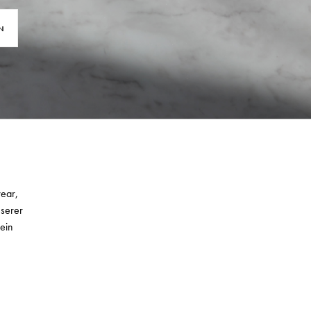
N
wear,
nserer
ein