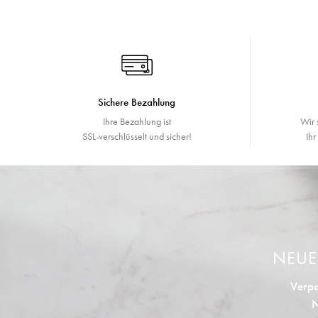
Sichere Bezahlung
Ihre Bezahlung ist
Wir 
SSL-verschlüsselt und sicher!
Ih
NEU
Verpa
N