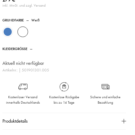
inkl. MwSt. und zzgl. Versand
GRUNDFARBE
—
Weiß
KLEIDERGRÖSSE
—
Aktuell nicht verfügbar
Artikelnr.:
| 501901301.005
Kostenloser Versand
Kostenlose Rückgabe
Sichere und einfache
innerhalb Deutschlands
bis zu 14 Tage
Bezahlung
Produktdetails
Locker geschnittene Hose aus einem luxuriösen