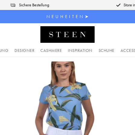
Sichere Bestellung
Store 
N E U H E I T E N ➤
DUNG
DESIGNER
CASHMERE
INSPIRATION
SCHUHE
ACCES