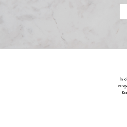
In d
ausge
Ku