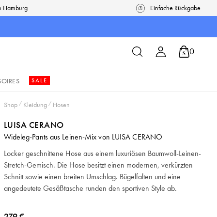
in Hamburg
Einfache Rückgabe
0
SOIRES
SALE
Shop
/
Kleidung
/
Hosen
LUISA CERANO
Wideleg-Pants aus Leinen-Mix von LUISA CERANO
Locker geschnittene Hose aus einem luxuriösen Baumwoll-Leinen-
Stretch-Gemisch. Die Hose besitzt einen modernen, verkürzten
Schnitt sowie einen breiten Umschlag. Bügelfalten und eine
angedeutete Gesäßtasche runden den sportiven Style ab.
279 €