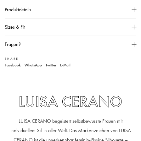
Produktdetails
Haken-, Knopf- und Reißverschluss,
Sizes & Fit
Das Model ist 178 cm groß und trägt Größe 36,
Material: 50% Baumwolle, 44% Polyamid, 6% Elasthan,
Größentabelle
Fragen?
30° Wäsche,
SHARE
Unser Kundenservice
Facebook
WhatsApp
Twitter
E-Mail
+49 40 881 307 48
service@steen-fashion.com
Montag bis Freitag
von 9:30 bis 19:00 Uhr
Samstags
9:30 bis 14:00 Uhr
LUISA CERANO
LUISA CERANO begeistert selbstbewusste Frauen mit
individuellem Stil in aller Welt. Das Markenzeichen von LUISA
CERANO ist die unverkennbar feminin-lässige Silhouette –