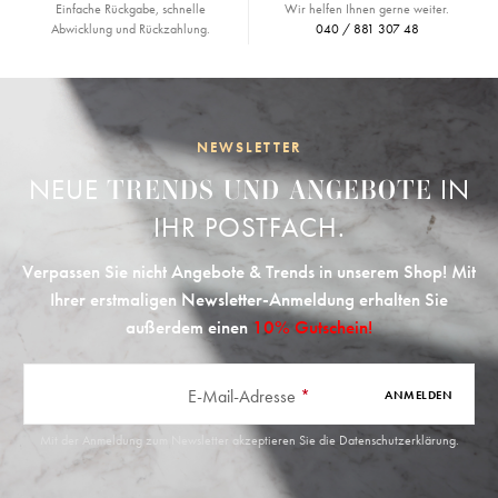
Einfache Rückgabe, schnelle
Wir helfen Ihnen gerne weiter.
Abwicklung und Rückzahlung.
040 / 881 307 48
NEWSLETTER
NEUE
IN
TRENDS UND ANGEBOTE
IHR POSTFACH.
Verpassen Sie nicht Angebote & Trends in unserem Shop! Mit
Ihrer erstmaligen Newsletter-Anmeldung erhalten Sie
außerdem einen
10% Gutschein!
E-Mail-Adresse
*
ANMELDEN
Mit der Anmeldung zum Newsletter akzeptieren Sie die
Datenschutzerklärung
.