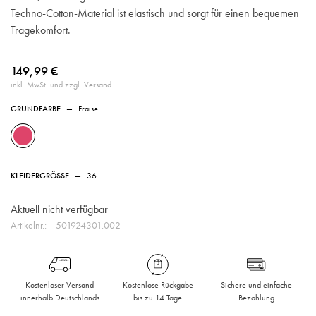
Techno-Cotton-Material ist elastisch und sorgt für einen bequemen
Tragekomfort.
149,99 €
inkl. MwSt. und zzgl. Versand
GRUNDFARBE
—
Fraise
KLEIDERGRÖSSE
—
36
Aktuell nicht verfügbar
Artikelnr.:
| 501924301.002
Kostenloser Versand
Kostenlose Rückgabe
Sichere und einfache
innerhalb Deutschlands
bis zu 14 Tage
Bezahlung