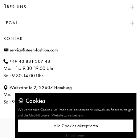
INSIEME
ÜBER UNS
Häufige Fragen
CAMBIO
Versand
Historie
LEGAL
JUVIA
Bezahlung
Unser Store in Hamburg
SOSUE
Impressum
Rücksendung
KONTAKT
PARAJUMPERS
Datenschutz
service@steen-fashion.com
CANDICE COOPER
AGB
+49 40 881 307 48
+ Mehr Designer
Mo. - Fr.: 9.30-19.00 Uhr
Sa.: 9.30-14.00 Uhr
Waitzstraße 2, 22607 Hamburg
Mo. - Fr.: 9.30-19.00 Uhr
🍪 Cookies
Sa.: 9.30-14.00 Uhr
Wir verwenden Cookies, um Ihnen eine personalisierte Auswahl an Pieces zu zeigen
und die Qualität unserer Website zu verbessern.
Alle Cookies akzeptieren
© 2026 STEEN FASHION
Einstellungen