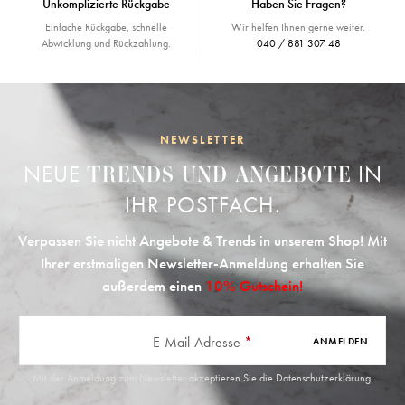
Unkomplizierte Rückgabe
Haben Sie Fragen?
Einfache Rückgabe, schnelle
Wir helfen Ihnen gerne weiter.
Abwicklung und Rückzahlung.
040 / 881 307 48
NEWSLETTER
NEUE
IN
TRENDS UND ANGEBOTE
IHR POSTFACH.
Verpassen Sie nicht Angebote & Trends in unserem Shop! Mit
Ihrer erstmaligen Newsletter-Anmeldung erhalten Sie
außerdem einen
10% Gutschein!
E-Mail-Adresse
*
ANMELDEN
Mit der Anmeldung zum Newsletter akzeptieren Sie die
Datenschutzerklärung
.