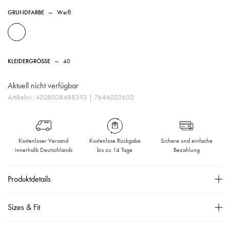
GRUNDFARBE
—
Weiß
KLEIDERGRÖSSE
—
40
Aktuell nicht verfügbar
Artikelnr.:
4028508488393
| 7644023602
Kostenloser Versand
Kostenlose Rückgabe
Sichere und einfache
innerhalb Deutschlands
bis zu 14 Tage
Bezahlung
Produktdetails
Chino "Karina turn up".
Sizes & Fit
Chino-Hose,
Größentabelle