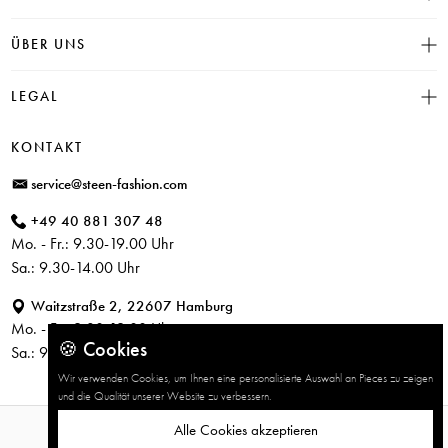
Click & Collect
INSIEME
ÜBER UNS
Häufige Fragen
CAMBIO
Versand
Historie
LEGAL
JUVIA
Bezahlung
Unser Store in Hamburg
SOSUE
Impressum
Rücksendung
KONTAKT
PARAJUMPERS
Datenschutz
service@steen-fashion.com
CANDICE COOPER
AGB
+49 40 881 307 48
+ Mehr Designer
Mo. - Fr.: 9.30-19.00 Uhr
Sa.: 9.30-14.00 Uhr
Waitzstraße 2, 22607 Hamburg
Mo. - Fr.: 9.30-19.00 Uhr
🍪 Cookies
Sa.: 9.30-14.00 Uhr
Wir verwenden Cookies, um Ihnen eine personalisierte Auswahl an Pieces zu zeigen
und die Qualität unserer Website zu verbessern.
Alle Cookies akzeptieren