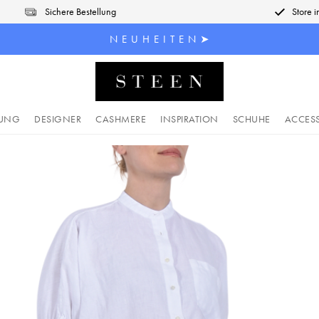
Sichere Bestellung
Store 
N E U H E I T E N ➤
DUNG
DESIGNER
CASHMERE
INSPIRATION
SCHUHE
ACCES