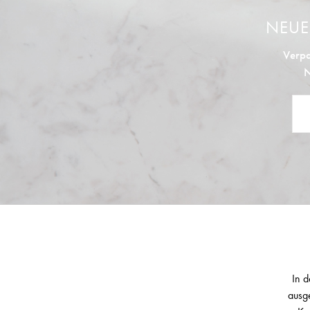
NEU
Verpa
N
In d
ausge