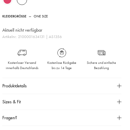
KLEIDERGRÖSSE
—
ONE SIZE
Aktuell nicht verfügbar
Artikelnr.:
2100001634131
| AS1356
Kostenloser Versand
Kostenlose Rückgabe
Sichere und einfache
innerhalb Deutschlands
bis zu 14 Tage
Bezahlung
Produktdetails
Cowboy Button Linen.
Sizes & Fit
Kurzarmbluse im Oversized-Schnitt,
Größentabelle
Fragen?
Rundhalssauschnitt,
Aufgesetzte Brusttasche,