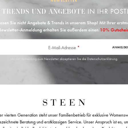
NEWSLETTER
E
IN IHR POST
TRENDS UND ANGEBOTE
ssen Sie nicht Angebote & Trends in unserem Shop! Mit Ihrer erstm
ewsletter-Anmeldung erhalten Sie außerdem einen
10% Gutschei
E-Mail-Adresse
*
ANMELDE
Mit der Anmeldung zum Newsletter akzeptieren Sie die
Datenschutzerklärung
.
er vierten Generation steht unser Familienbetrieb für exklusive Womens
zeichnete Beratung und erstklassigen Service. Unser Anspruch ist es, u