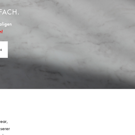
FACH.
aligen
n!
N
wear,
nserer