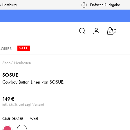
in Hamburg
Einfache Rückgabe
0
SOIRES
SALE
Shop
/
Neuheiten
SOSUE
Cowboy Button Linen von SOSUE.
149 €
inkl. MwSt. und zzgl. Versand
GRUNDFARBE
—
Weiß