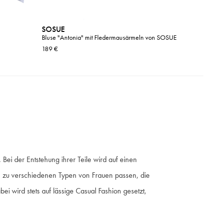
SOSUE
SOSUE
Bluse "Antonia" mit Fledermausärmeln von SOSUE
Long Chec
189 €
189 €
i der Entstehung ihrer Teile wird auf einen
 die zu verschiedenen Typen von Frauen passen, die
bei wird stets auf lässige Casual Fashion gesetzt,