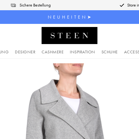
Sichere Bestellung
Store 
N E U H E I T E N ➤
DUNG
DESIGNER
CASHMERE
INSPIRATION
SCHUHE
ACCES