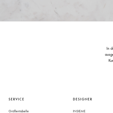
In d
ausge
Ku
SERVICE
DESIGNER
Größentabelle
INSIEME