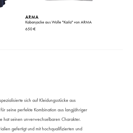
ARMA
ARMA
Kabanjacke aus Wolle "Kaila" von ARMA
Lässiges
650 €
595 €
zialisierte sich auf Kleidungsstücke aus
für seine perfekte Kombination aus langjähriger
tyle hat seinen unverwechselbaren Charakter.
alien gefertigt und mit hochqualifizierten und