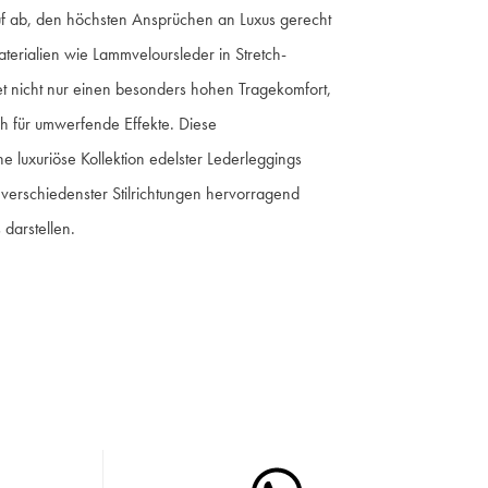
auf ab, den höchsten Ansprüchen an Luxus gerecht
terialien wie Lammveloursleder in Stretch-
tet nicht nur einen besonders hohen Tragekomfort,
ch für umwerfende Effekte. Diese
e luxuriöse Kollektion edelster Lederleggings
n verschiedenster Stilrichtungen hervorragend
 darstellen.