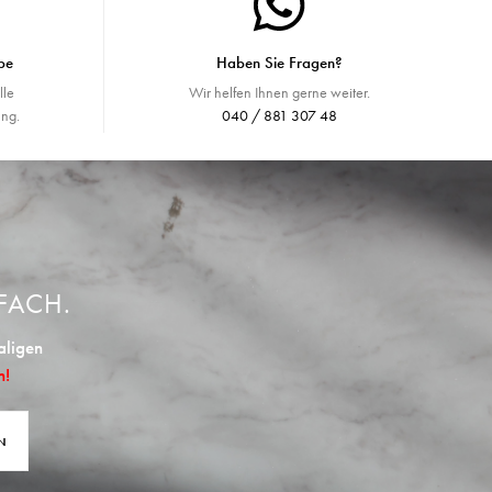
be
Haben Sie Fragen?
lle
Wir helfen Ihnen gerne weiter.
ng.
040 / 881 307 48
FACH.
aligen
n!
N