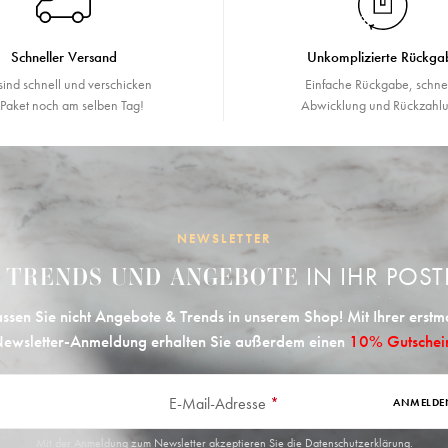
Schneller Versand
Unkomplizierte Rückga
sind schnell und verschicken
Einfache Rückgabe, schne
r Paket noch am selben Tag!
Abwicklung und Rückzahlu
NEWSLETTER
E
IN IHR POST
TRENDS UND ANGEBOTE
ssen Sie nicht Angebote & Trends in unserem Shop! Mit Ihrer erstm
ewsletter-Anmeldung erhalten Sie außerdem einen
10% Gutschei
E-Mail-Adresse
*
ANMELDE
Mit der Anmeldung zum Newsletter akzeptieren Sie die
Datenschutzerklärung
.