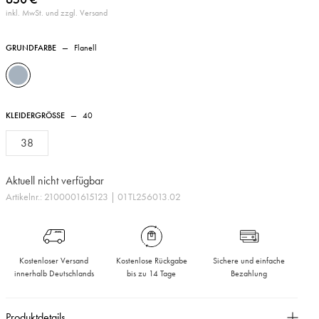
inkl. MwSt. und zzgl. Versand
GRUNDFARBE
—
Flanell
KLEIDERGRÖSSE
—
40
38
Aktuell nicht verfügbar
Artikelnr.:
2100001615123
| 01TL256013.02
Kostenloser Versand
Kostenlose Rückgabe
Sichere und einfache
innerhalb Deutschlands
bis zu 14 Tage
Bezahlung
Produktdetails