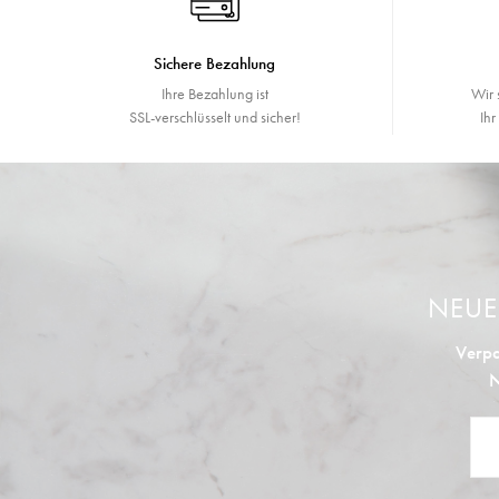
Sichere Bezahlung
Ihre Bezahlung ist
Wir 
SSL-verschlüsselt und sicher!
Ih
NEU
Verpa
N