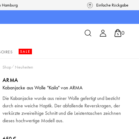
in Hamburg
Einfache Rückgabe
0
SOIRES
SALE
Shop
/
Neuheiten
ARMA
Kabanjacke aus Wolle "Kaila" von ARMA
Die Kabanjacke wurde aus reiner Wolle gefertigt und besticht
durch eine weiche Haptik. Der abfallende Reverskragen, der
verkürzte zweireihige Schnitt und die Leistentaschen zeichnen
dieses hochwertige Modell aus.
650 €